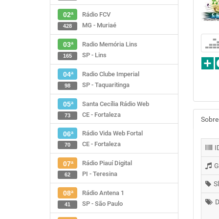
Rádio FCV
02ª
MG - Muriaé
428
Radio Memória Lins
03ª
SP - Lins
165
Radio Clube Imperial
04ª
SP - Taquaritinga
98
Santa Cecília Rádio Web
05ª
CE - Fortaleza
73
Sobre
Rádio Vida Web Fortal
06ª
CE - Fortaleza
70
I
Rádio Piauí Digital
07ª
G
PI - Teresina
62
S
Rádio Antena 1
08ª
D
SP - São Paulo
41