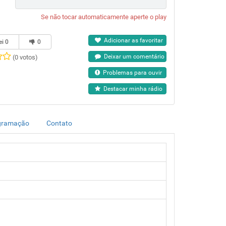
Se não tocar automaticamente aperte o play
Adicionar as favoritar
ei
0
0
Deixar um comentário
(0 votos)
Problemas para ouvir
Destacar minha rádio
gramação
Contato