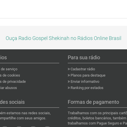
Ouça Radio Gospel Shekinah no Rádios Online Brasil
pios
Para sua rádio
de serviço
Cadastrar rádio
as de cookies
Planos para destaque
s de privacidade
Enviar informativo
ar abusos
Ranking por estados
des sociais
Formas de pagamento
ém estamos nas redes sociais,
Trabalhamos com os principais cart
compartilhe com seus amigos.
créditos, boletos bancários, também
trabalhamos com Pague Seguro e Pa