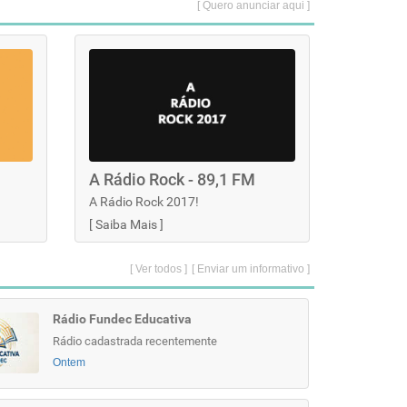
[ Quero anunciar aqui ]
A Rádio Rock - 89,1 FM
A Rádio Rock 2017!
[
Saiba Mais
]
[ Ver todos ]
[ Enviar um informativo ]
Rádio Fundec Educativa
Rádio cadastrada recentemente
Ontem