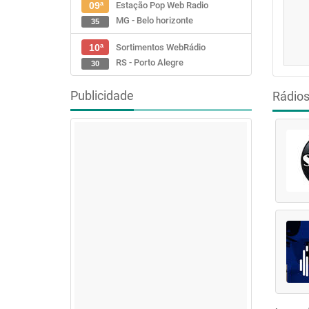
Estação Pop Web Radio
09ª
MG - Belo horizonte
35
Sortimentos WebRádio
10ª
RS - Porto Alegre
30
Publicidade
Rádio