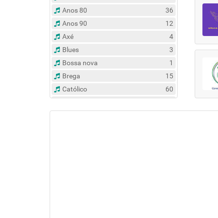
Anos 80
36
Anos 90
12
Axé
4
Blues
3
Bossa nova
1
Brega
15
Católico
60
Clássico
14
Contemporâneo
47
Country
6
Dance
31
Eclético
383
Espírita
6
Esportes
8
Evangélico
122
Flash Back
135