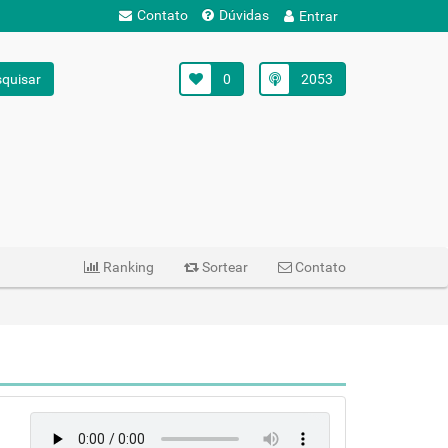
Contato
Dúvidas
Entrar
quisar
0
2053
Ranking
Sortear
Contato