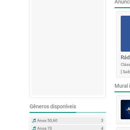
Anunc
Rád
Cláss
[
Sai
Mural 
Gêneros disponíveis
Anos 50,60
3
Anos 70
4