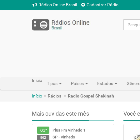
Rádios Online Brasil
Cadastrar Rádio
Início
Tipos
Países
Estados
Gêner
Início
Rádios
Radio Gospel Shekinah
Mais ouvidas este mês
Você e
Plus Fm Vinhedo 1
01ª
SP - Vinhedo
502