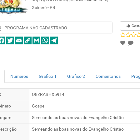
Goioerê - PR
Gost
PROGRAMA NÃO CADASTRADO
Números
Gráfico 1
Gráfico 2
Comentários
Pro
D
O8ZRABHX5914
ênero
Gospel
logam
Semeando as boas novas do Evangelho Cristâo
escrição
Semeando as boas novas do Evangelho Cristâo