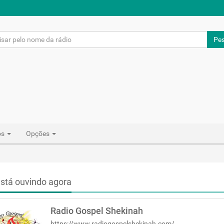
Pes
os
Opções
stá ouvindo agora
Radio Gospel Shekinah
https://www.radiogospelshekinah.com/