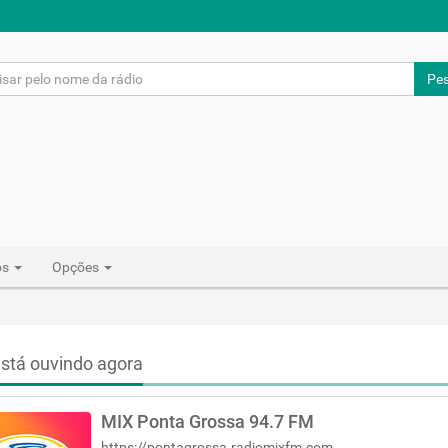
Pes
os
Opções
stá ouvindo agora
MIX Ponta Grossa 94.7 FM
https://pontagrossa.radiomixfm.com.br/programas/mix-tudo/home/