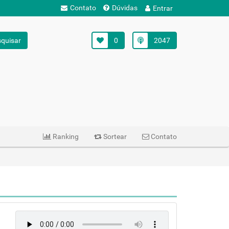
Contato
Dúvidas
Entrar
quisar
0
2047
Ranking
Sortear
Contato