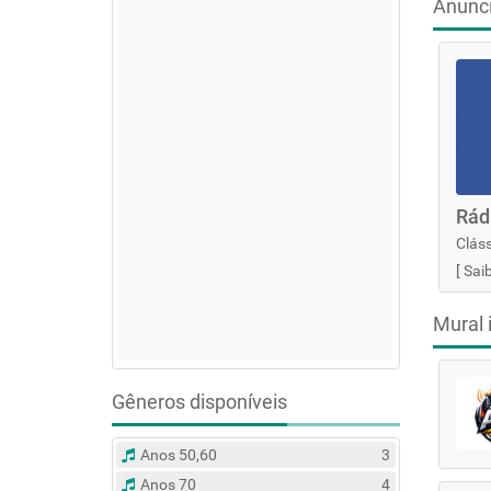
Anunc
Rád
Cláss
[
Sai
Mural 
Gêneros disponíveis
Anos 50,60
3
Anos 70
4