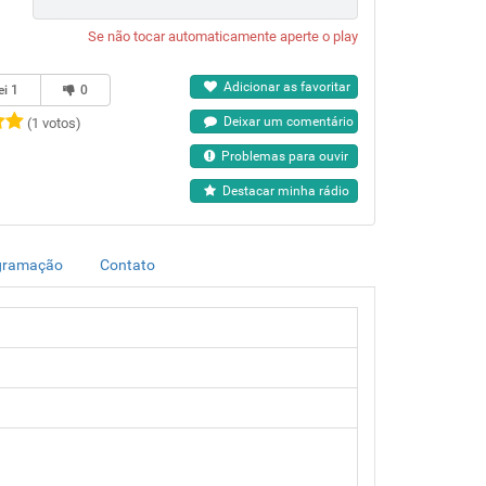
Se não tocar automaticamente aperte o play
Adicionar as favoritar
ei
1
0
Deixar um comentário
(1 votos)
Problemas para ouvir
Destacar minha rádio
gramação
Contato