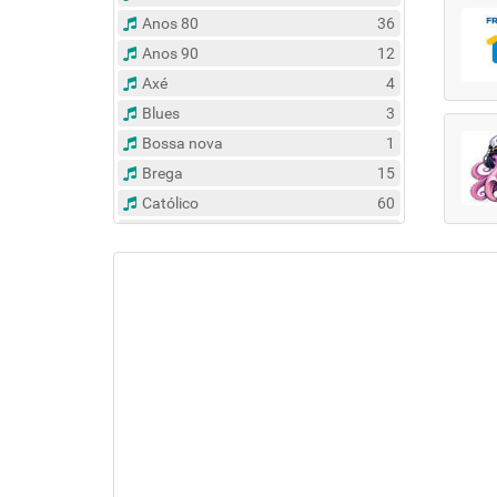
Anos 80
36
Anos 90
12
Axé
4
Blues
3
Bossa nova
1
Brega
15
Católico
60
Clássico
14
Contemporâneo
47
Country
6
Dance
31
Eclético
382
Espírita
6
Esportes
8
Evangélico
122
Flash Back
134