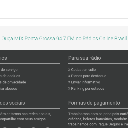
Ouça MIX Ponta Grossa 94.7 FM no Rádios Online Brasil
pios
Para sua rádio
de serviço
Cadastrar rádio
as de cookies
Planos para destaque
s de privacidade
Enviar informativo
ar abusos
Ranking por estados
des sociais
Formas de pagamento
ém estamos nas redes sociais,
Trabalhamos com os principais cart
compartilhe com seus amigos.
créditos, boletos bancários, também
trabalhamos com Pague Seguro e Pa