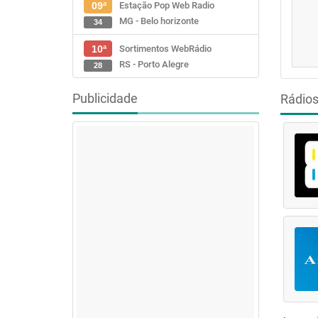
Estação Pop Web Radio
09ª
MG - Belo horizonte
34
Sortimentos WebRádio
10ª
RS - Porto Alegre
28
Publicidade
Rádio