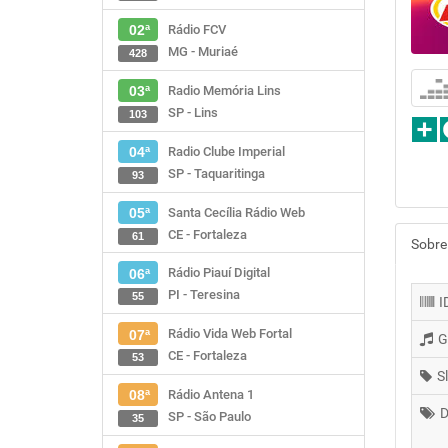
Rádio FCV
02ª
MG - Muriaé
428
Radio Memória Lins
03ª
SP - Lins
103
Radio Clube Imperial
04ª
SP - Taquaritinga
93
Santa Cecília Rádio Web
05ª
CE - Fortaleza
61
Sobre
Rádio Piauí Digital
06ª
PI - Teresina
55
I
Rádio Vida Web Fortal
07ª
G
CE - Fortaleza
53
S
Rádio Antena 1
08ª
D
SP - São Paulo
35