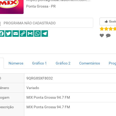
Ponta Grossa - PR
Gost
PROGRAMA NÃO CADASTRADO
Números
Gráfico 1
Gráfico 2
Comentários
Pro
D
9QRG8SXF8032
ênero
Variado
logam
MIX Ponta Grossa 94.7 FM
escrição
MIX Ponta Grossa 94.7 FM