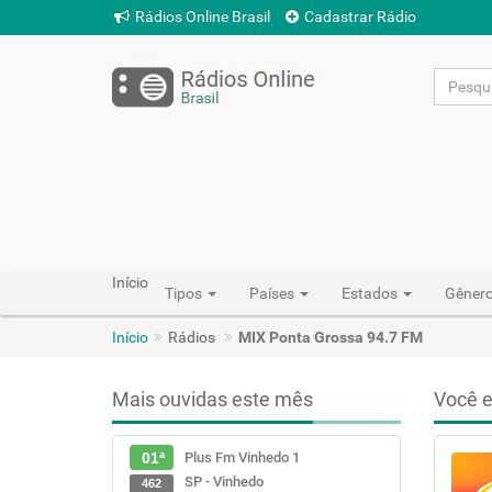
Rádios Online Brasil
Cadastrar Rádio
Início
Tipos
Países
Estados
Gêner
Início
Rádios
MIX Ponta Grossa 94.7 FM
Mais ouvidas este mês
Você e
Plus Fm Vinhedo 1
01ª
SP - Vinhedo
462