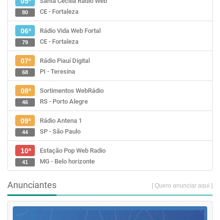
Santa Cecília Rádio Web
05ª
CE - Fortaleza
80
Rádio Vida Web Fortal
06ª
CE - Fortaleza
79
Rádio Piauí Digital
07ª
PI - Teresina
68
Sortimentos WebRádio
08ª
RS - Porto Alegre
46
Rádio Antena 1
09ª
SP - São Paulo
44
Estação Pop Web Radio
10ª
MG - Belo horizonte
41
Anunciantes
[ Quero anunciar aqui ]