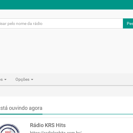
Pes
os
Opções
stá ouvindo agora
Rádio KRS Hits
https://radiokrshits.com.br/