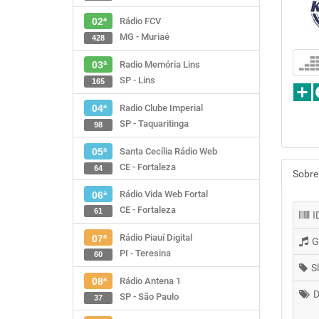
Rádio FCV
02ª
MG - Muriaé
428
Radio Memória Lins
03ª
SP - Lins
165
Radio Clube Imperial
04ª
SP - Taquaritinga
98
Santa Cecília Rádio Web
05ª
CE - Fortaleza
64
Sobre
Rádio Vida Web Fortal
06ª
CE - Fortaleza
61
I
Rádio Piauí Digital
07ª
G
PI - Teresina
60
S
Rádio Antena 1
08ª
D
SP - São Paulo
37