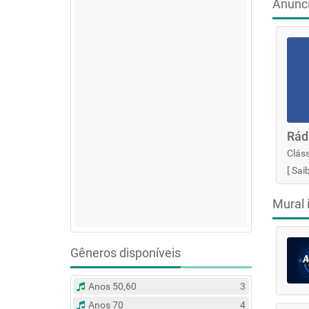
Anunc
Rád
Cláss
[
Sai
Mural 
Gêneros disponíveis
Anos 50,60
3
Anos 70
4