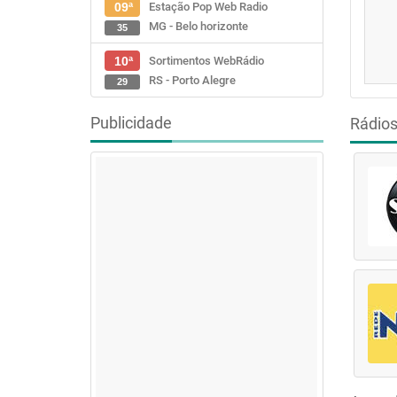
Estação Pop Web Radio
09ª
MG - Belo horizonte
35
Sortimentos WebRádio
10ª
RS - Porto Alegre
29
Publicidade
Rádio