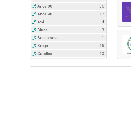
Anos 80
36
Anos 90
12
Axé
4
Blues
3
Bossa nova
1
Brega
15
Católico
60
Clássico
14
Contemporâneo
47
Country
6
Dance
31
Eclético
383
Espírita
6
Esportes
8
Evangélico
122
Flash Back
135