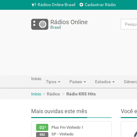
Rádios Online Brasil
Cadastrar Rádio
Início
Tipos
Países
Estados
Gêner
Início
Rádios
Rádio KRS Hits
Mais ouvidas este mês
Você e
Plus Fm Vinhedo 1
01ª
SP - Vinhedo
482