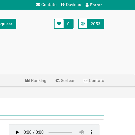
Contato
Dúvidas
Entrar
quisar
0
2053
Ranking
Sortear
Contato