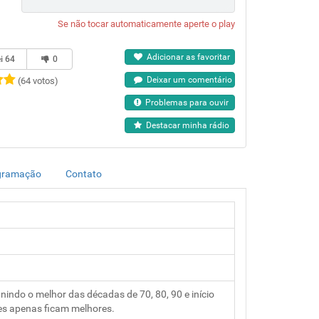
Se não tocar automaticamente aperte o play
Adicionar as favoritar
ei
64
0
Deixar um comentário
(64 votos)
Problemas para ouvir
Destacar minha rádio
gramação
Contato
ndo o melhor das décadas de 70, 80, 90 e início
les apenas ficam melhores.