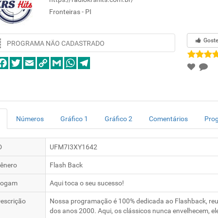
Fronteiras - PI
Gost
PROGRAMA NÃO CADASTRADO
Números
Gráfico 1
Gráfico 2
Comentários
Pro
D
UFM7I3XY1642
ênero
Flash Back
logam
Aqui toca o seu sucesso!
escrição
Nossa programação é 100% dedicada ao Flashback, reuni
dos anos 2000. Aqui, os clássicos nunca envelhecem, e