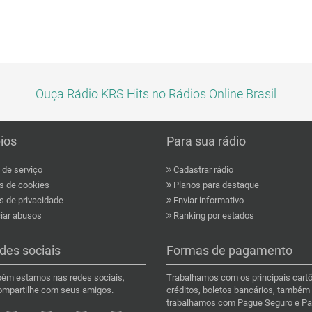
Ouça Rádio KRS Hits no Rádios Online Brasil
pios
Para sua rádio
de serviço
Cadastrar rádio
as de cookies
Planos para destaque
s de privacidade
Enviar informativo
ar abusos
Ranking por estados
des sociais
Formas de pagamento
ém estamos nas redes sociais,
Trabalhamos com os principais cart
compartilhe com seus amigos.
créditos, boletos bancários, também
trabalhamos com Pague Seguro e Pa