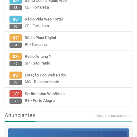
Santa Cecília Rádio Web
05ª
CE - Fortaleza
68
Rádio Vida Web Fortal
06ª
CE - Fortaleza
63
Rádio Piauí Digital
07ª
PI - Teresina
61
Rádio Antena 1
08ª
SP - São Paulo
40
Estação Pop Web Radio
09ª
MG - Belo horizonte
35
Sortimentos WebRádio
10ª
RS - Porto Alegre
30
Anunciantes
[ Quero anunciar aqui ]