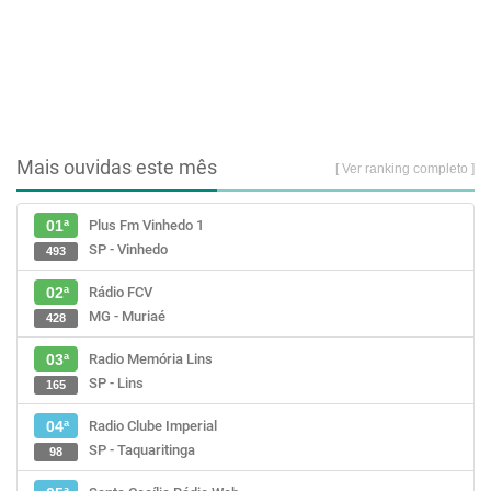
Mais ouvidas este mês
[ Ver ranking completo ]
Plus Fm Vinhedo 1
01ª
SP - Vinhedo
493
Rádio FCV
02ª
MG - Muriaé
428
Radio Memória Lins
03ª
SP - Lins
165
Radio Clube Imperial
04ª
SP - Taquaritinga
98