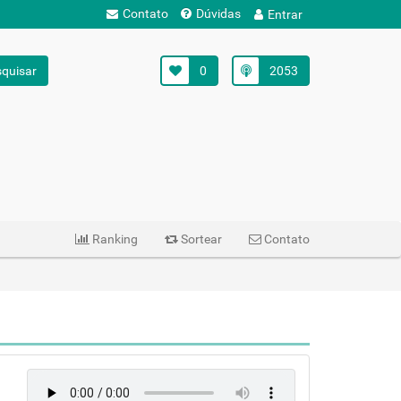
Contato
Dúvidas
Entrar
quisar
0
2053
Ranking
Sortear
Contato