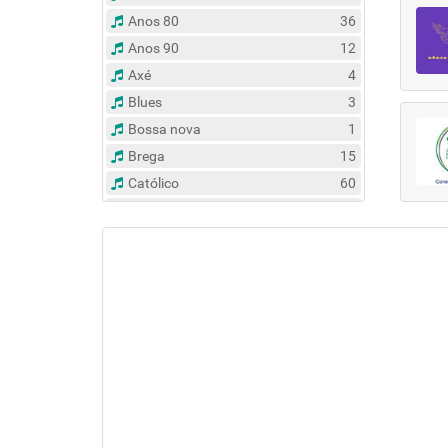
Anos 80
36
Anos 90
12
Axé
4
Blues
3
Bossa nova
1
Brega
15
Católico
60
Clássico
14
Contemporâneo
47
Country
6
Dance
31
Eclético
383
Espírita
6
Esportes
8
Evangélico
122
Flash Back
135