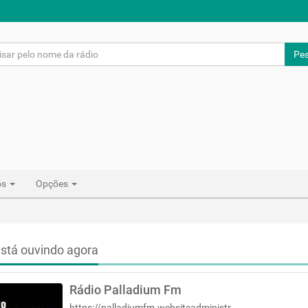
Pes
os
Opções
stá ouvindo agora
Rádio Palladium Fm
https://palladiumfm.websiteadministravel.net.br/