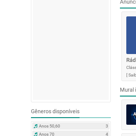
Anunc
Rád
Cláss
[
Sai
Mural 
Gêneros disponíveis
Anos 50,60
3
Anos 70
4