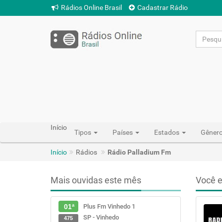
Rádios Online Brasil
Cadastrar Rádio
Início
Tipos
Países
Estados
Gêner
Início
Rádios
Rádio Palladium Fm
Mais ouvidas este mês
Você e
Plus Fm Vinhedo 1
01ª
SP - Vinhedo
475