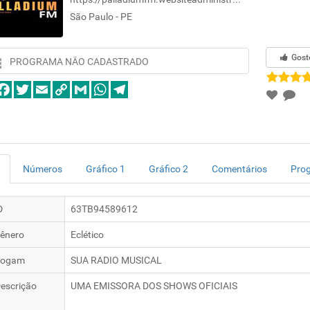
São Paulo - PE
Gost
PROGRAMA NÃO CADASTRADO
Números
Gráfico 1
Gráfico 2
Comentários
Pro
D
63TB94589612
ênero
Eclético
logam
SUA RADIO MUSICAL
escrição
UMA EMISSORA DOS SHOWS OFICIAIS