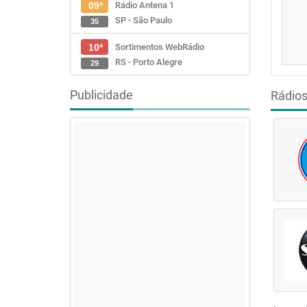
Rádio Antena 1
09ª
SP - São Paulo
35
Sortimentos WebRádio
10ª
RS - Porto Alegre
29
Publicidade
Rádio