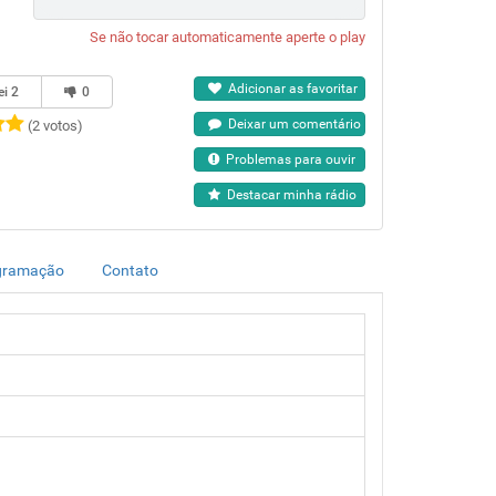
Se não tocar automaticamente aperte o play
Adicionar as favoritar
ei
2
0
Deixar um comentário
(2 votos)
Problemas para ouvir
Destacar minha rádio
gramação
Contato