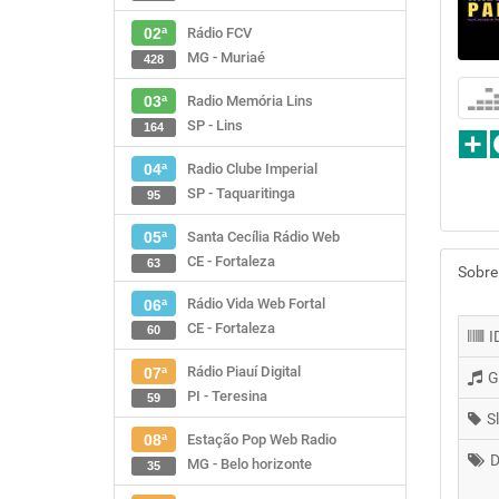
Rádio FCV
02ª
MG - Muriaé
428
Radio Memória Lins
03ª
SP - Lins
164
Radio Clube Imperial
04ª
SP - Taquaritinga
95
Santa Cecília Rádio Web
05ª
CE - Fortaleza
63
Sobre
Rádio Vida Web Fortal
06ª
CE - Fortaleza
60
I
Rádio Piauí Digital
07ª
G
PI - Teresina
59
S
Estação Pop Web Radio
08ª
D
MG - Belo horizonte
35