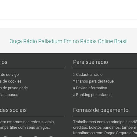
Ouça Rádio Palladium Fm no Rádios Online Brasil
pios
Para sua rádio
de serviço
Cadastrar rádio
as de cookies
Planos para destaque
s de privacidade
Enviar informativo
ar abusos
Ranking por estados
des sociais
Formas de pagamento
ém estamos nas redes sociais,
Trabalhamos com os principais cart
compartilhe com seus amigos.
créditos, boletos bancários, também
trabalhamos com Pague Seguro e Pa