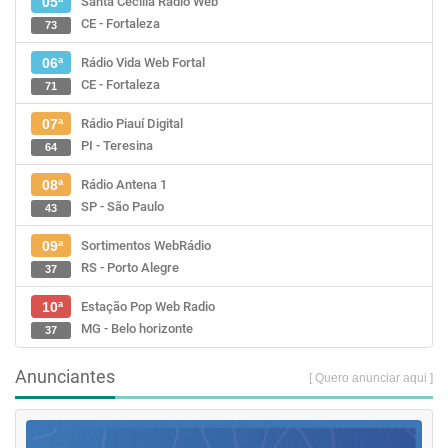
Santa Cecília Rádio Web
05ª
CE - Fortaleza
73
Rádio Vida Web Fortal
06ª
CE - Fortaleza
71
Rádio Piauí Digital
07ª
PI - Teresina
64
Rádio Antena 1
08ª
SP - São Paulo
43
Sortimentos WebRádio
09ª
RS - Porto Alegre
37
Estação Pop Web Radio
10ª
MG - Belo horizonte
37
Anunciantes
[ Quero anunciar aqui ]