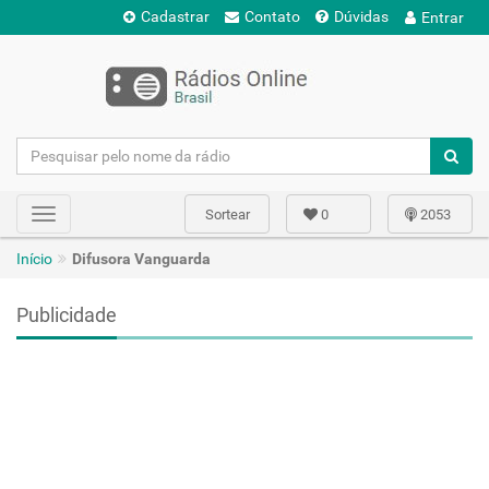
Cadastrar
Contato
Dúvidas
Entrar
Sortear
0
2053
Toggle
navigation
Início
Difusora Vanguarda
Publicidade