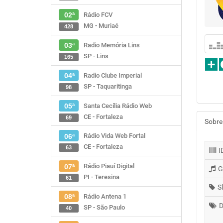
Rádio FCV
02ª
MG - Muriaé
428
Radio Memória Lins
03ª
SP - Lins
165
Radio Clube Imperial
04ª
SP - Taquaritinga
98
Santa Cecília Rádio Web
05ª
CE - Fortaleza
69
Sobre
Rádio Vida Web Fortal
06ª
CE - Fortaleza
63
I
Rádio Piauí Digital
07ª
G
PI - Teresina
61
S
Rádio Antena 1
08ª
D
SP - São Paulo
40