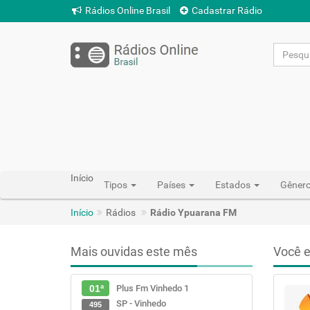
Rádios Online Brasil
Cadastrar Rádio
Início
Tipos
Países
Estados
Gêner
Início
Rádios
Rádio Ypuarana FM
Mais ouvidas este mês
Você e
Plus Fm Vinhedo 1
01ª
SP - Vinhedo
495