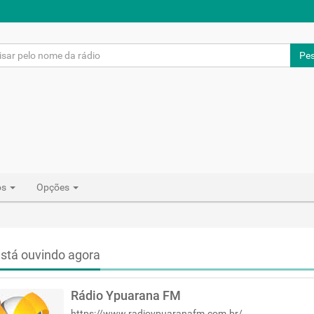
Pes
os
Opções
stá ouvindo agora
Rádio Ypuarana FM
https://www.radioypuaranafm.com.br/