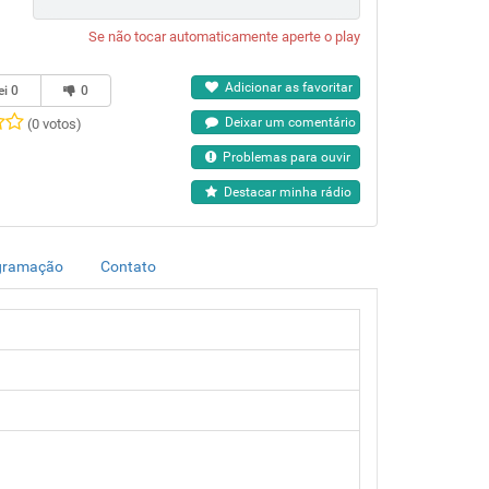
Se não tocar automaticamente aperte o play
Adicionar as favoritar
ei
0
0
Deixar um comentário
(0 votos)
Problemas para ouvir
Destacar minha rádio
gramação
Contato