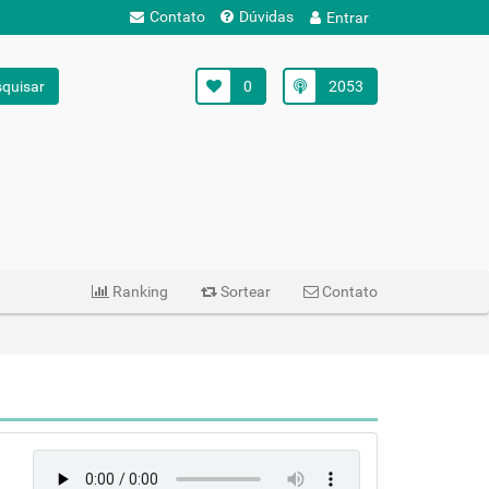
Contato
Dúvidas
Entrar
quisar
0
2053
Ranking
Sortear
Contato