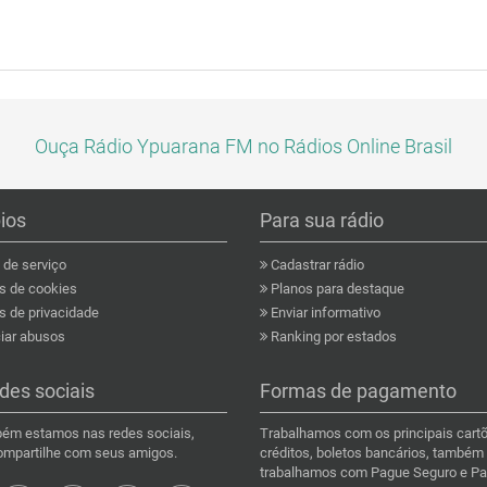
Ouça Rádio Ypuarana FM no Rádios Online Brasil
pios
Para sua rádio
de serviço
Cadastrar rádio
as de cookies
Planos para destaque
s de privacidade
Enviar informativo
ar abusos
Ranking por estados
des sociais
Formas de pagamento
ém estamos nas redes sociais,
Trabalhamos com os principais cart
compartilhe com seus amigos.
créditos, boletos bancários, também
trabalhamos com Pague Seguro e Pa