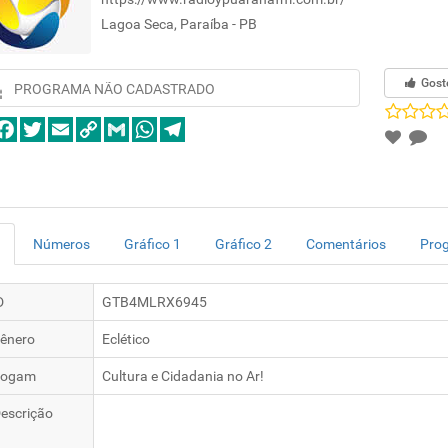
Lagoa Seca, Paraíba - PB
Gost
PROGRAMA NÃO CADASTRADO
Números
Gráfico 1
Gráfico 2
Comentários
Pro
D
GTB4MLRX6945
ênero
Eclético
logam
Cultura e Cidadania no Ar!
escrição