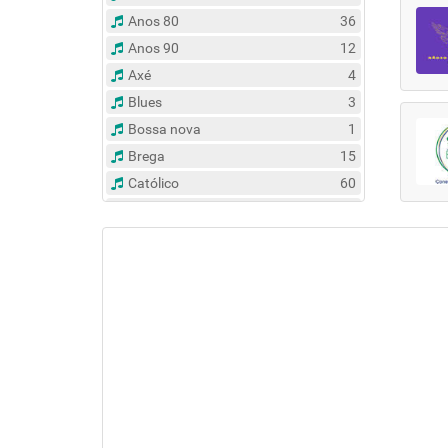
Anos 80
36
Anos 90
12
Axé
4
Blues
3
Bossa nova
1
Brega
15
Católico
60
Clássico
14
Contemporâneo
47
Country
6
Dance
31
Eclético
383
Espírita
6
Esportes
8
Evangélico
122
Flash Back
135