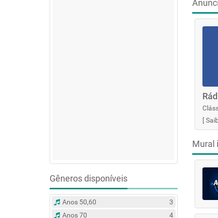
Anunc
Rád
Cláss
[
Sai
Mural 
Gêneros disponíveis
Anos 50,60
3
Anos 70
4