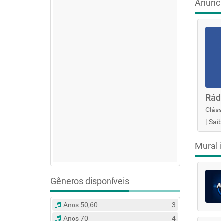
Anunc
Rád
Cláss
[
Sai
Mural 
Gêneros disponíveis
Anos 50,60
3
Anos 70
4