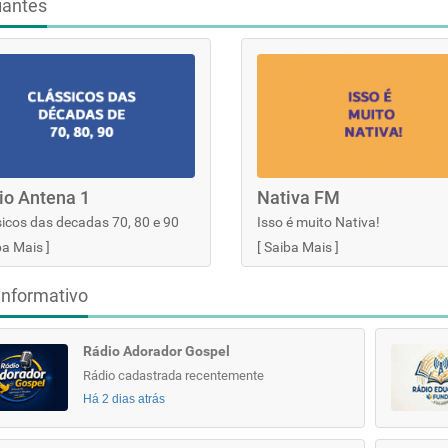
iantes
io Antena 1
Nativa FM
icos das decadas 70, 80 e 90
Isso é muito Nativa!
ba Mais
]
[
Saiba Mais
]
informativo
Rádio Adorador Gospel
Rádio cadastrada recentemente
Há 2 dias atrás