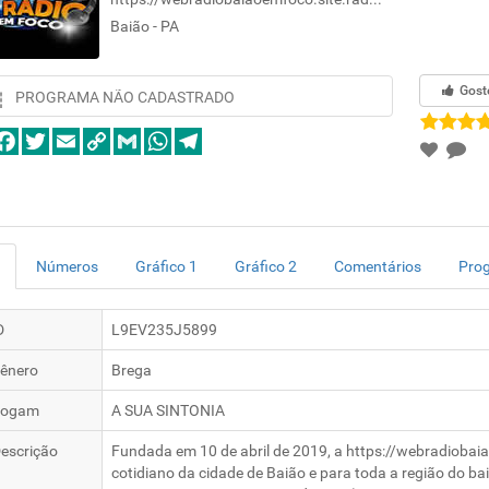
Baião - PA
Gost
PROGRAMA NÃO CADASTRADO
Números
Gráfico 1
Gráfico 2
Comentários
Pro
D
L9EV235J5899
ênero
Brega
logam
A SUA SINTONIA
escrição
Fundada em 10 de abril de 2019, a https://webradiobaia
cotidiano da cidade de Baião e para toda a região do ba