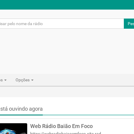
Pes
os
Opções
stá ouvindo agora
Web Rádio Baião Em Foco
https://webradiobaiaoemfoco.site.radio.br/