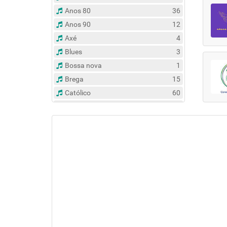
Anos 80
36
Anos 90
12
Axé
4
Blues
3
Bossa nova
1
Brega
15
Católico
60
Clássico
14
Contemporâneo
47
Country
6
Dance
31
Eclético
383
Espírita
6
Esportes
8
Evangélico
122
Flash Back
135