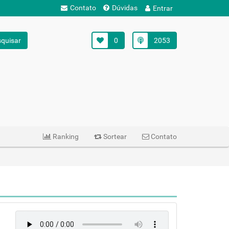
Contato
Dúvidas
Entrar
quisar
0
2053
Ranking
Sortear
Contato