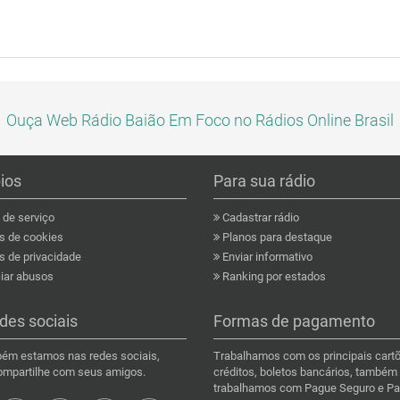
Ouça Web Rádio Baião Em Foco no Rádios Online Brasil
pios
Para sua rádio
de serviço
Cadastrar rádio
as de cookies
Planos para destaque
s de privacidade
Enviar informativo
ar abusos
Ranking por estados
des sociais
Formas de pagamento
ém estamos nas redes sociais,
Trabalhamos com os principais cart
compartilhe com seus amigos.
créditos, boletos bancários, também
trabalhamos com Pague Seguro e Pa