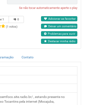
Se não tocar automaticamente aperte o play
Adicionar as favoritar
ei
1
0
Deixar um comentário
(1 votos)
Problemas para ouvir
Destacar minha rádio
gramação
Contato
oemfoco.site.radio.br/ , estando presente no
ixo Tocantins pela internet (Mocajuba,