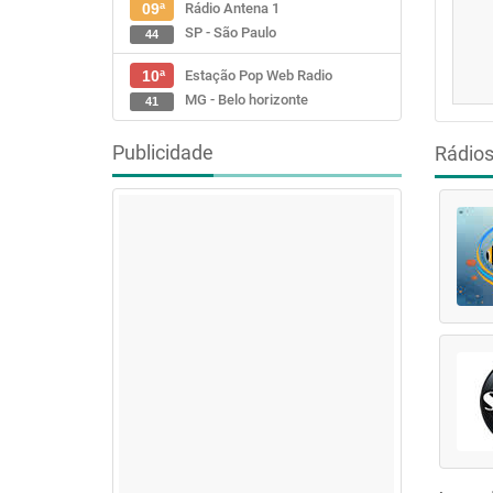
Rádio Antena 1
09ª
SP - São Paulo
44
Estação Pop Web Radio
10ª
MG - Belo horizonte
41
Publicidade
Rádio