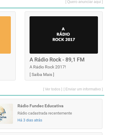
[ Quero anunciar aqui ]
A Rádio Rock - 89,1 FM
A Rádio Rock 2017!
[
Saiba Mais
]
[ Ver todos ]
[ Enviar um informativo ]
Rádio Fundec Educativa
Rádio cadastrada recentemente
Há 3 dias atrás