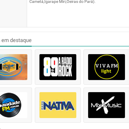
Cametá,Igarape Miri,Oeiras do Pará).
s em destaque