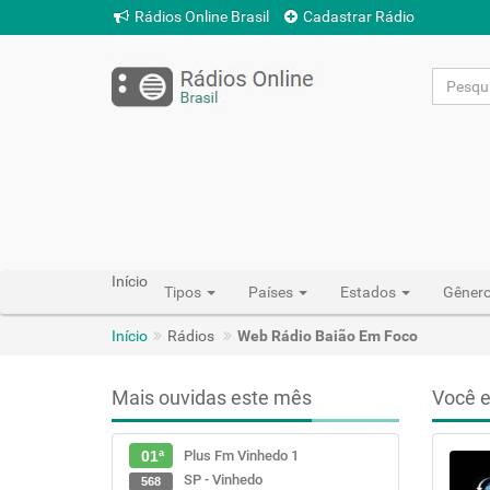
Rádios Online Brasil
Cadastrar Rádio
Início
Tipos
Países
Estados
Gêner
Início
Rádios
Web Rádio Baião Em Foco
Mais ouvidas este mês
Você e
Plus Fm Vinhedo 1
01ª
SP - Vinhedo
568