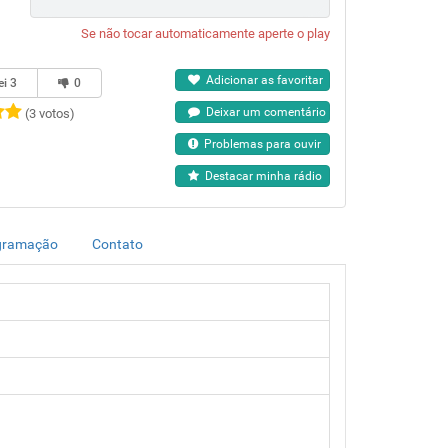
Se não tocar automaticamente aperte o play
Adicionar as favoritar
ei
3
0
Deixar um comentário
(3 votos)
Problemas para ouvir
Destacar minha rádio
gramação
Contato