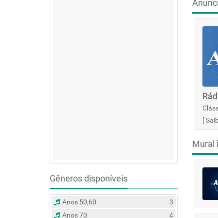
Anunc
Rád
Cláss
[
Sai
Mural 
Gêneros disponíveis
Anos 50,60
3
Anos 70
4