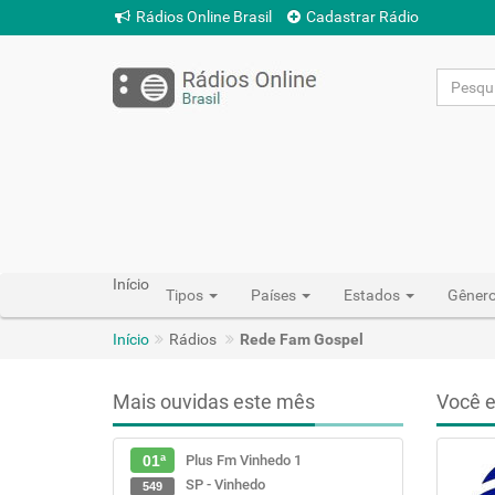
Rádios Online Brasil
Cadastrar Rádio
Início
Tipos
Países
Estados
Gêner
Início
Rádios
Rede Fam Gospel
Mais ouvidas este mês
Você e
Plus Fm Vinhedo 1
01ª
SP - Vinhedo
549