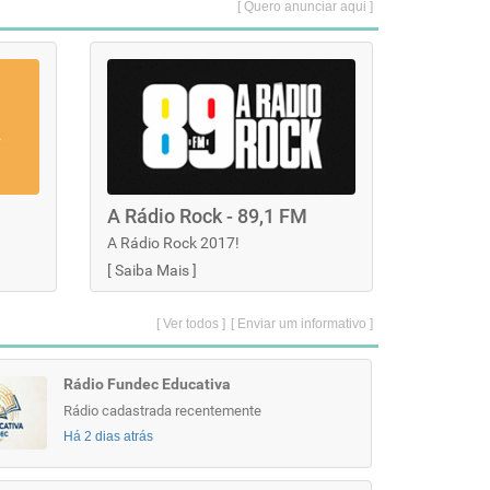
[ Quero anunciar aqui ]
A Rádio Rock - 89,1 FM
A Rádio Rock 2017!
[
Saiba Mais
]
[ Ver todos ]
[ Enviar um informativo ]
Rádio Fundec Educativa
Rádio cadastrada recentemente
Há 2 dias atrás