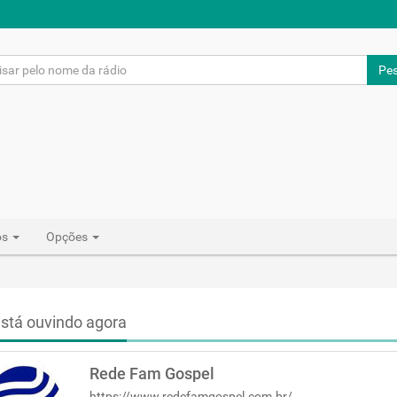
Pes
os
Opções
stá ouvindo agora
Rede Fam Gospel
https://www.redefamgospel.com.br/