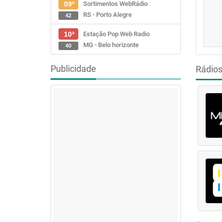
Sortimentos WebRádio
09ª
RS - Porto Alegre
42
Estação Pop Web Radio
10ª
MG - Belo horizonte
40
Publicidade
Rádio