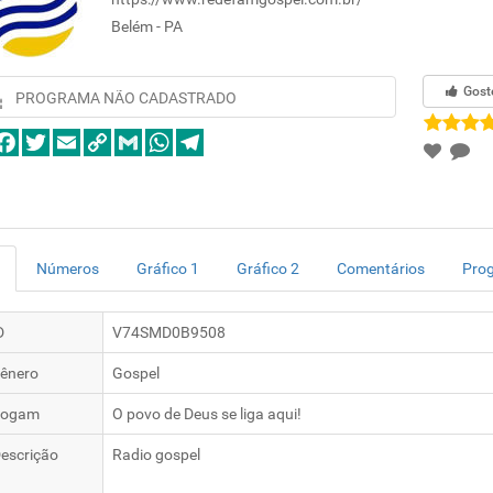
Belém - PA
Gost
PROGRAMA NÃO CADASTRADO
Números
Gráfico 1
Gráfico 2
Comentários
Pro
D
V74SMD0B9508
ênero
Gospel
logam
O povo de Deus se liga aqui!
escrição
Radio gospel