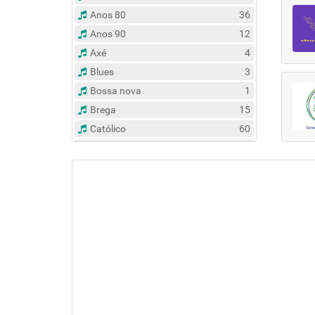
Anos 80
36
Anos 90
12
Axé
4
Blues
3
Bossa nova
1
Brega
15
Católico
60
Clássico
14
Contemporâneo
47
Country
6
Dance
31
Eclético
383
Espírita
6
Esportes
8
Evangélico
122
Flash Back
135