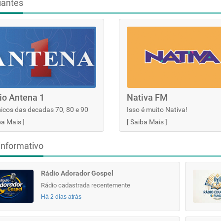
iantes
io Antena 1
Nativa FM
icos das decadas 70, 80 e 90
Isso é muito Nativa!
ba Mais
]
[
Saiba Mais
]
informativo
Rádio Adorador Gospel
Rádio cadastrada recentemente
Há 2 dias atrás