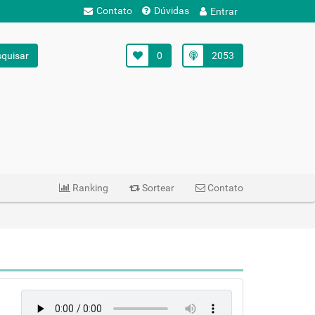
Contato
Dúvidas
Entrar
quisar
0
2053
Ranking
Sortear
Contato