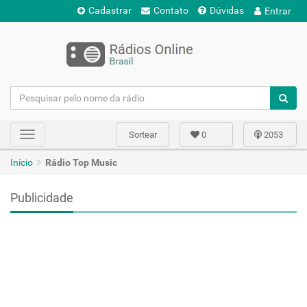
Cadastrar
Contato
Dúvidas
Entrar
Sortear
0
2053
Toggle
navigation
Início
Rádio Top Music
Publicidade