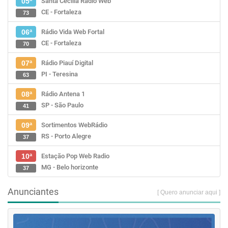
Santa Cecília Rádio Web
05ª
CE - Fortaleza
73
Rádio Vida Web Fortal
06ª
CE - Fortaleza
70
Rádio Piauí Digital
07ª
PI - Teresina
63
Rádio Antena 1
08ª
SP - São Paulo
41
Sortimentos WebRádio
09ª
RS - Porto Alegre
37
Estação Pop Web Radio
10ª
MG - Belo horizonte
37
Anunciantes
[ Quero anunciar aqui ]