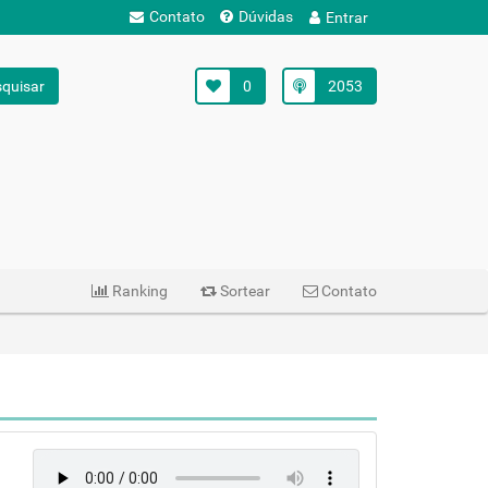
Contato
Dúvidas
Entrar
quisar
0
2053
Ranking
Sortear
Contato