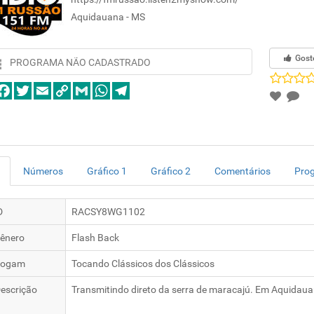
Aquidauana - MS
Gost
PROGRAMA NÃO CADASTRADO
Números
Gráfico 1
Gráfico 2
Comentários
Pro
D
RACSY8WG1102
ênero
Flash Back
logam
Tocando Clássicos dos Clássicos
escrição
Transmitindo direto da serra de maracajú. Em Aquidau