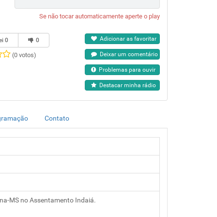
Se não tocar automaticamente aperte o play
Adicionar as favoritar
ei
0
0
Deixar um comentário
(0 votos)
Problemas para ouvir
Destacar minha rádio
gramação
Contato
ana-MS no Assentamento Indaiá.