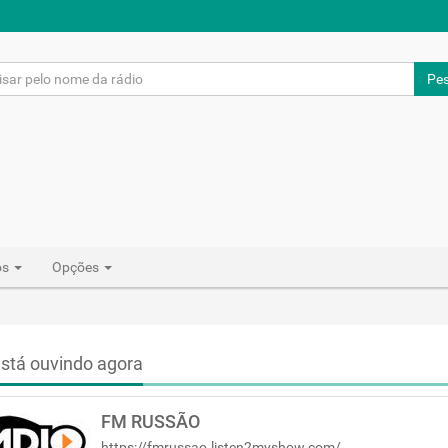
Pes
os
Opções
stá ouvindo agora
FM RUSSÃO
https://fmrussao.listen2myshow.com/