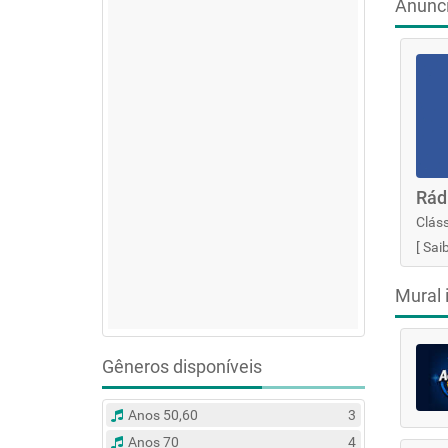
Anunc
Rád
Cláss
[
Sai
Mural 
Gêneros disponíveis
Anos 50,60
3
Anos 70
4