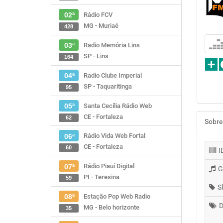
Rádio FCV
02ª
MG - Muriaé
428
Radio Memória Lins
03ª
SP - Lins
164
Radio Clube Imperial
04ª
SP - Taquaritinga
95
Santa Cecília Rádio Web
05ª
CE - Fortaleza
62
Sobre
Rádio Vida Web Fortal
06ª
CE - Fortaleza
60
I
Rádio Piauí Digital
07ª
G
PI - Teresina
59
S
Estação Pop Web Radio
08ª
D
MG - Belo horizonte
35