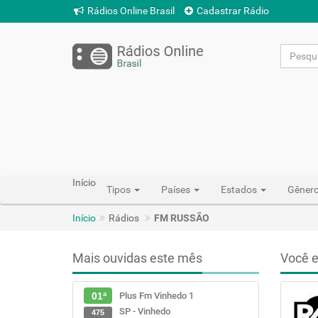
Rádios Online Brasil
Cadastrar Rádio
Início
Tipos
Países
Estados
Gêner
Início
Rádios
FM RUSSÃO
Mais ouvidas este mês
Você e
Plus Fm Vinhedo 1
01ª
SP - Vinhedo
475