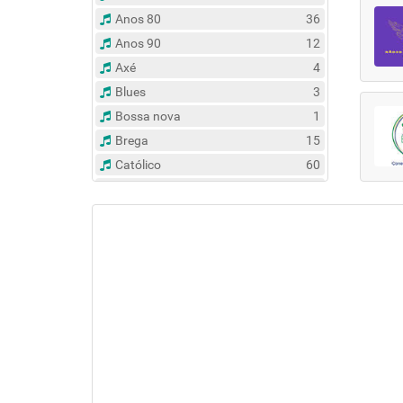
Anos 80
36
Anos 90
12
Axé
4
Blues
3
Bossa nova
1
Brega
15
Católico
60
Clássico
14
Contemporâneo
47
Country
6
Dance
31
Eclético
383
Espírita
6
Esportes
8
Evangélico
122
Flash Back
135