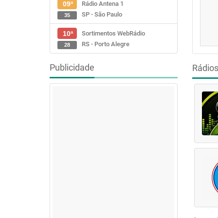
Rádio Antena 1
09ª
SP - São Paulo
35
Sortimentos WebRádio
10ª
RS - Porto Alegre
28
Publicidade
Rádio