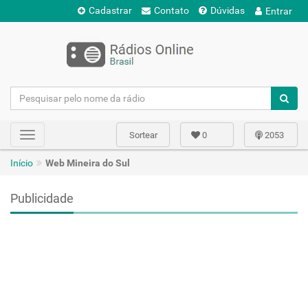
Cadastrar
Contato
Dúvidas
Entrar
Sortear
0
2053
Toggle
navigation
Início
Web Mineira do Sul
Publicidade