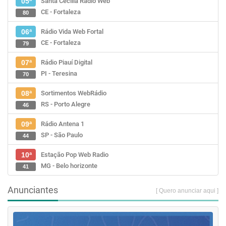
Santa Cecília Rádio Web
05ª
CE - Fortaleza
80
Rádio Vida Web Fortal
06ª
CE - Fortaleza
79
Rádio Piauí Digital
07ª
PI - Teresina
70
Sortimentos WebRádio
08ª
RS - Porto Alegre
46
Rádio Antena 1
09ª
SP - São Paulo
44
Estação Pop Web Radio
10ª
MG - Belo horizonte
41
Anunciantes
[ Quero anunciar aqui ]