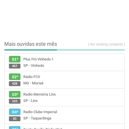
Mais ouvidas este mês
[ Ver ranking completo ]
Plus Fm Vinhedo 1
01ª
SP - Vinhedo
457
Rádio FCV
02ª
MG - Muriaé
428
Radio Memória Lins
03ª
SP - Lins
103
Radio Clube Imperial
04ª
SP - Taquaritinga
93