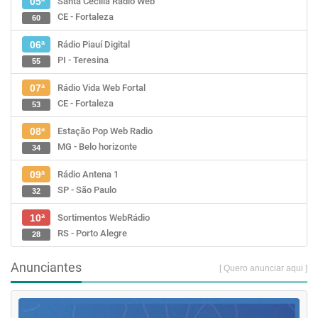
Santa Cecília Rádio Web
05ª
CE - Fortaleza
60
Rádio Piauí Digital
06ª
PI - Teresina
55
Rádio Vida Web Fortal
07ª
CE - Fortaleza
53
Estação Pop Web Radio
08ª
MG - Belo horizonte
34
Rádio Antena 1
09ª
SP - São Paulo
32
Sortimentos WebRádio
10ª
RS - Porto Alegre
28
Anunciantes
[ Quero anunciar aqui ]