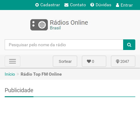
Cadastrar
Contato
Dúvidas
Entrar
Sortear
0
2047
Toggle
navigation
Início
Rádio Top FM Online
Publicidade