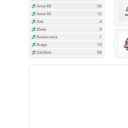
Anos 80
36
Anos 90
12
Axé
4
Blues
3
Bossa nova
1
Brega
15
Católico
60
Clássico
14
Contemporâneo
47
Country
6
Dance
31
Eclético
383
Espírita
6
Esportes
8
Evangélico
122
Flash Back
135