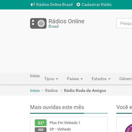
Rádios Online Brasil
Cadastrar Rádio
Início
Tipos
Países
Estados
Gêner
Início
Rádios
Rádio Roda de Amigos
Mais ouvidas este mês
Você e
Plus Fm Vinhedo 1
01ª
SP - Vinhedo
468