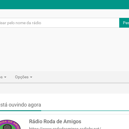
Pes
os
Opções
stá ouvindo agora
Rádio Roda de Amigos
https://www.rodadeamigos.radiobr.net/