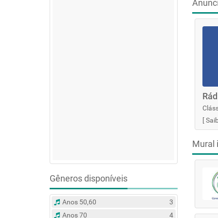
Anunc
Rád
Cláss
[
Sai
Mural 
Gêneros disponíveis
Anos 50,60
3
Anos 70
4