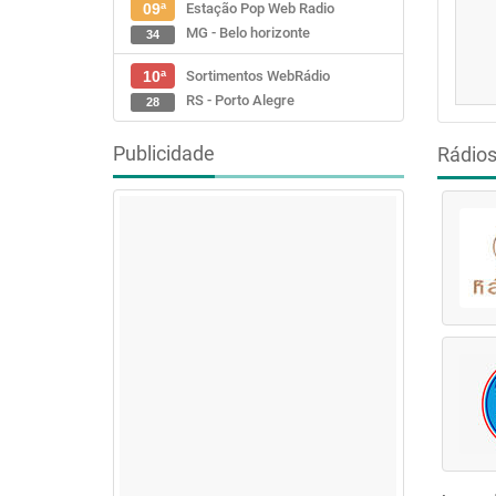
Estação Pop Web Radio
09ª
MG - Belo horizonte
34
Sortimentos WebRádio
10ª
RS - Porto Alegre
28
Publicidade
Rádio