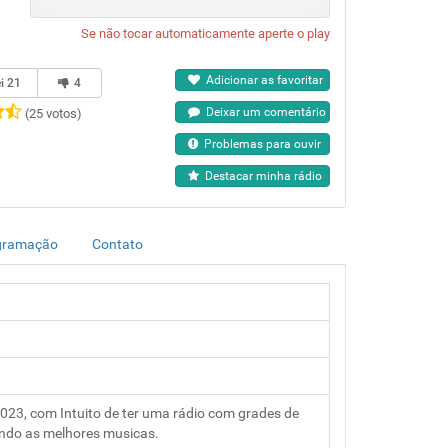
Se não tocar automaticamente aperte o play
Adicionar as favoritar
ei
21
4
Deixar um comentário
(25 votos)
Problemas para ouvir
Destacar minha rádio
gramação
Contato
23, com Intuito de ter uma rádio com grades de
ndo as melhores musicas.