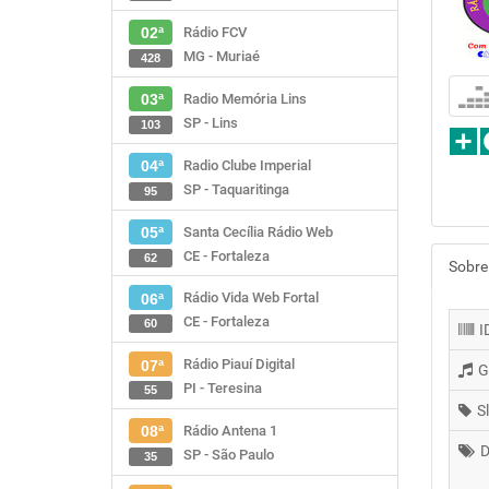
Rádio FCV
02ª
MG - Muriaé
428
Radio Memória Lins
03ª
SP - Lins
103
Radio Clube Imperial
04ª
SP - Taquaritinga
95
Santa Cecília Rádio Web
05ª
CE - Fortaleza
62
Sobre
Rádio Vida Web Fortal
06ª
CE - Fortaleza
60
I
Rádio Piauí Digital
07ª
G
PI - Teresina
55
S
Rádio Antena 1
08ª
D
SP - São Paulo
35