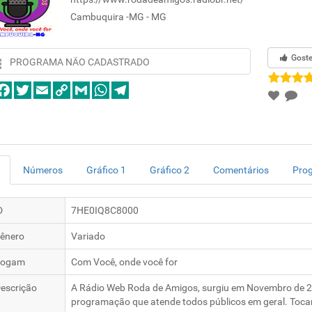
Cambuquira -MG - MG
Gost
PROGRAMA NÃO CADASTRADO
Números
Gráfico 1
Gráfico 2
Comentários
Pro
D
7HE0IQ8C8000
ênero
Variado
logam
Com Você, onde você for
escrição
A Rádio Web Roda de Amigos, surgiu em Novembro de 20
programação que atende todos públicos em geral. Toca