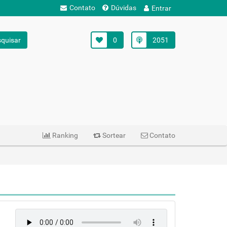
Contato
Dúvidas
Entrar
quisar
0
2051
Ranking
Sortear
Contato