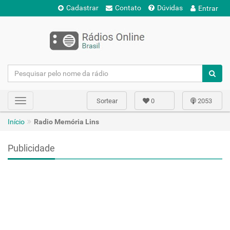
Cadastrar
Contato
Dúvidas
Entrar
Sortear
0
2053
Toggle
navigation
Início
Radio Memória Lins
Publicidade