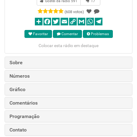
Gostei da rádio
591
17
(608 votos)
Favoritar
Comentar
Problemas
Colocar esta rádio em destaque
Sobre
Números
Gráfico
Comentários
Programação
Contato