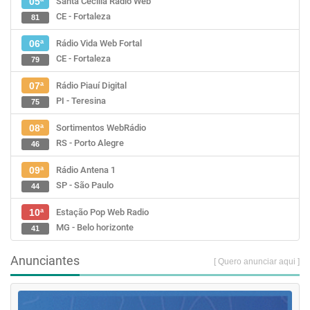
Santa Cecília Rádio Web
05ª
CE - Fortaleza
81
Rádio Vida Web Fortal
06ª
CE - Fortaleza
79
Rádio Piauí Digital
07ª
PI - Teresina
75
Sortimentos WebRádio
08ª
RS - Porto Alegre
46
Rádio Antena 1
09ª
SP - São Paulo
44
Estação Pop Web Radio
10ª
MG - Belo horizonte
41
Anunciantes
[ Quero anunciar aqui ]