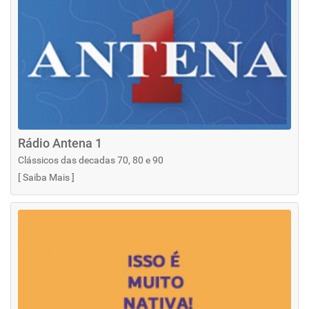
Rádio Antena 1
Clássicos das decadas 70, 80 e 90
[
Saiba Mais
]