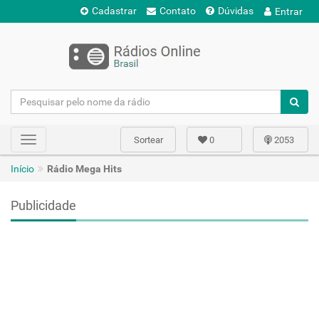
Cadastrar
Contato
Dúvidas
Entrar
Sortear
0
2053
Toggle
navigation
Início
Rádio Mega Hits
Publicidade