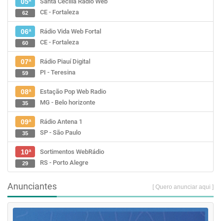
Santa Cecília Rádio Web
05ª
CE - Fortaleza
62
Rádio Vida Web Fortal
06ª
CE - Fortaleza
60
Rádio Piauí Digital
07ª
PI - Teresina
59
Estação Pop Web Radio
08ª
MG - Belo horizonte
35
Rádio Antena 1
09ª
SP - São Paulo
35
Sortimentos WebRádio
10ª
RS - Porto Alegre
29
Anunciantes
[ Quero anunciar aqui ]