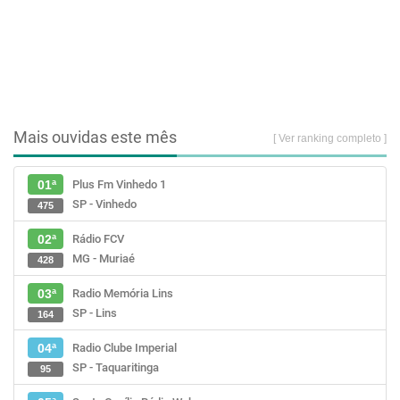
Mais ouvidas este mês
[ Ver ranking completo ]
Plus Fm Vinhedo 1
01ª
SP - Vinhedo
475
Rádio FCV
02ª
MG - Muriaé
428
Radio Memória Lins
03ª
SP - Lins
164
Radio Clube Imperial
04ª
SP - Taquaritinga
95