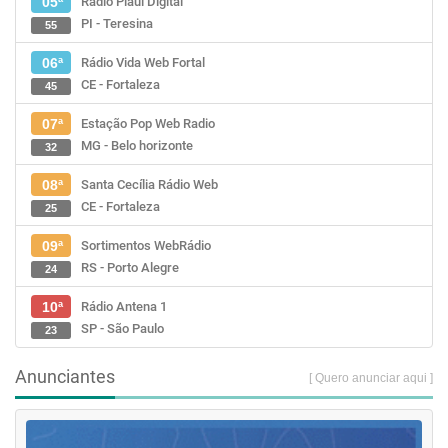
Rádio Piauí Digital
05ª
PI - Teresina
55
Rádio Vida Web Fortal
06ª
CE - Fortaleza
45
Estação Pop Web Radio
07ª
MG - Belo horizonte
32
Santa Cecília Rádio Web
08ª
CE - Fortaleza
25
Sortimentos WebRádio
09ª
RS - Porto Alegre
24
Rádio Antena 1
10ª
SP - São Paulo
23
Anunciantes
[ Quero anunciar aqui ]