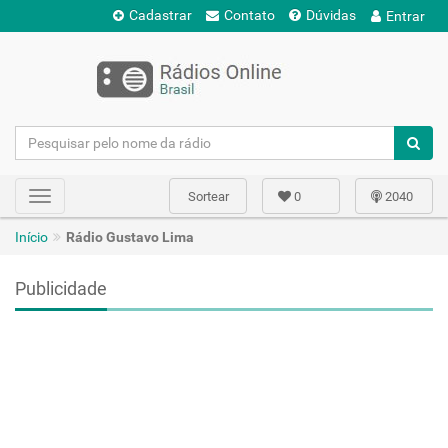
Cadastrar
Contato
Dúvidas
Entrar
Sortear
0
2040
Toggle
navigation
Início
Rádio Gustavo Lima
Publicidade