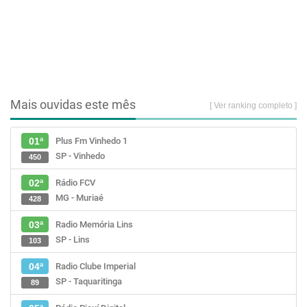
Mais ouvidas este mês
[ Ver ranking completo ]
Plus Fm Vinhedo 1
01ª
SP - Vinhedo
450
Rádio FCV
02ª
MG - Muriaé
428
Radio Memória Lins
03ª
SP - Lins
103
Radio Clube Imperial
04ª
SP - Taquaritinga
89