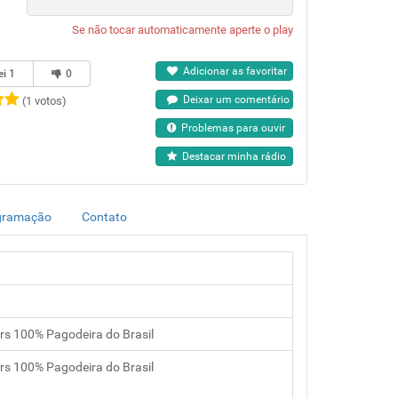
Se não tocar automaticamente aperte o play
Adicionar as favoritar
ei
1
0
Deixar um comentário
(1 votos)
Problemas para ouvir
Destacar minha rádio
gramação
Contato
rs 100% Pagodeira do Brasil
rs 100% Pagodeira do Brasil