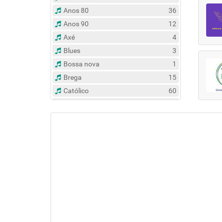
Anos 80
36
Anos 90
12
Axé
4
Blues
3
Bossa nova
1
Brega
15
Católico
60
Clássico
14
Contemporâneo
47
Country
6
Dance
31
Eclético
383
Espírita
6
Esportes
8
Evangélico
122
Flash Back
135