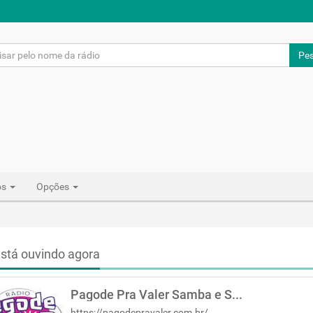
Pes
os
Opções
stá ouvindo agora
Pagode Pra Valer Samba e Show
https://pagodepravaler.com.br/