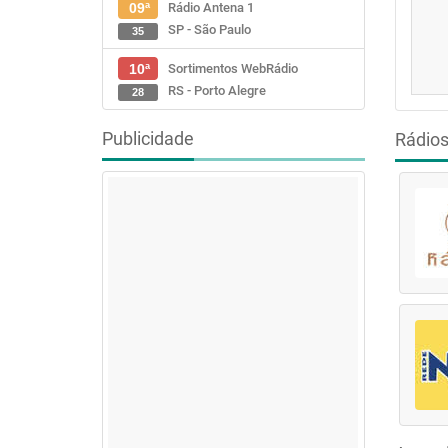
Rádio Antena 1
09ª
SP - São Paulo
35
Sortimentos WebRádio
10ª
RS - Porto Alegre
28
Publicidade
Rádio