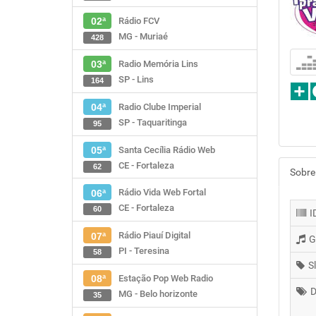
Rádio FCV
02ª
MG - Muriaé
428
Radio Memória Lins
03ª
SP - Lins
164
Radio Clube Imperial
04ª
SP - Taquaritinga
95
Santa Cecília Rádio Web
05ª
CE - Fortaleza
62
Sobre
Rádio Vida Web Fortal
06ª
CE - Fortaleza
60
I
Rádio Piauí Digital
07ª
G
PI - Teresina
58
S
Estação Pop Web Radio
08ª
D
MG - Belo horizonte
35