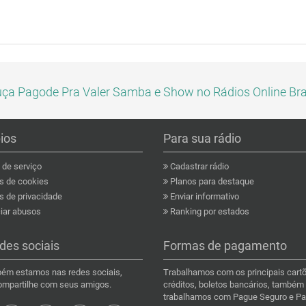
ça Pagode Pra Valer Samba e Show no Rádios Online Bra
pios
Para sua rádio
de serviço
Cadastrar rádio
as de cookies
Planos para destaque
s de privacidade
Enviar informativo
ar abusos
Ranking por estados
des sociais
Formas de pagamento
ém estamos nas redes sociais,
Trabalhamos com os principais cart
compartilhe com seus amigos.
créditos, boletos bancários, também
trabalhamos com Pague Seguro e Pa