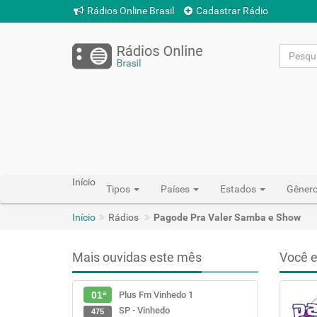
Rádios Online Brasil
Cadastrar Rádio
Início
Tipos
Países
Estados
Gêner
Início
Rádios
Pagode Pra Valer Samba e Show
Mais ouvidas este mês
Você e
Plus Fm Vinhedo 1
01ª
SP - Vinhedo
475