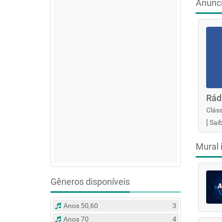
Anunc
Rád
Cláss
[
Sai
Mural 
Gêneros disponíveis
Anos 50,60
3
Anos 70
4