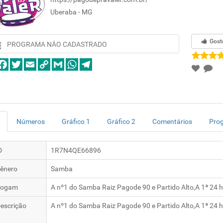
Uberaba - MG
Gost
PROGRAMA NÃO CADASTRADO
Números
Gráfico 1
Gráfico 2
Comentários
Pro
D
1R7N4QE66896
ênero
Samba
logam
A nº1 do Samba Raiz Pagode 90 e Partido Alto,A 1ª 24 h
escrição
A nº1 do Samba Raiz Pagode 90 e Partido Alto,A 1ª 24 h