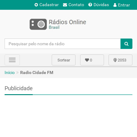
Cadastrar
Contato
Dúvidas
Entrar
Sortear
0
2053
Toggle
navigation
Início
Radio Cidade FM
Publicidade