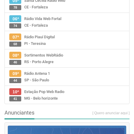
Santa Cecília Rádio Web
05ª
CE - Fortaleza
78
Rádio Vida Web Fortal
06ª
CE - Fortaleza
74
Rádio Piauí Digital
07ª
PI - Teresina
68
Sortimentos WebRádio
08ª
RS - Porto Alegre
46
Rádio Antena 1
09ª
SP - São Paulo
44
Estação Pop Web Radio
10ª
MG - Belo horizonte
41
Anunciantes
[ Quero anunciar aqui ]