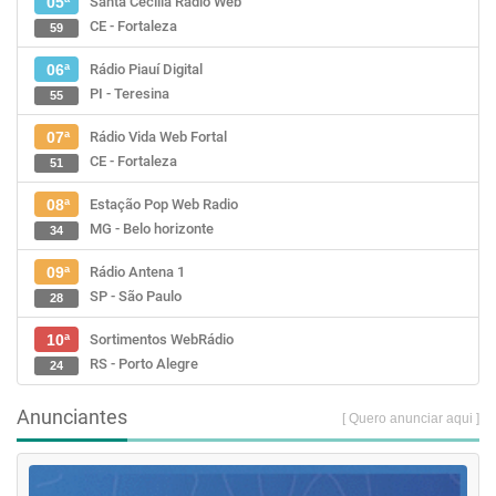
Santa Cecília Rádio Web
05ª
CE - Fortaleza
59
Rádio Piauí Digital
06ª
PI - Teresina
55
Rádio Vida Web Fortal
07ª
CE - Fortaleza
51
Estação Pop Web Radio
08ª
MG - Belo horizonte
34
Rádio Antena 1
09ª
SP - São Paulo
28
Sortimentos WebRádio
10ª
RS - Porto Alegre
24
Anunciantes
[ Quero anunciar aqui ]