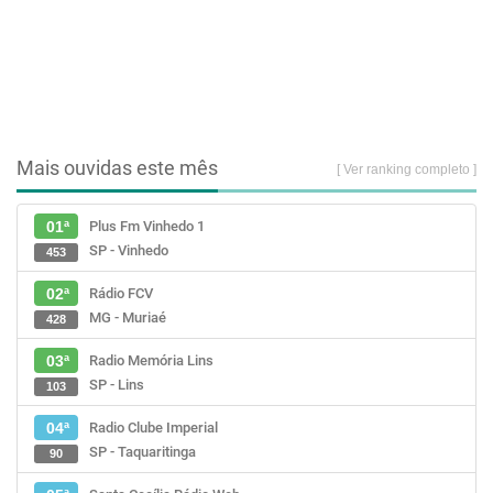
Mais ouvidas este mês
[ Ver ranking completo ]
Plus Fm Vinhedo 1
01ª
SP - Vinhedo
453
Rádio FCV
02ª
MG - Muriaé
428
Radio Memória Lins
03ª
SP - Lins
103
Radio Clube Imperial
04ª
SP - Taquaritinga
90