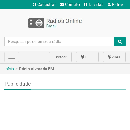
Cadastrar
Contato
Dúvidas
Entrar
Sortear
0
2040
Toggle
navigation
Início
Rádio Alvorada FM
Publicidade