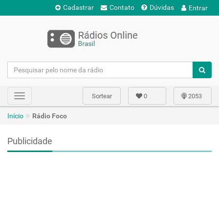
Cadastrar
Contato
Dúvidas
Entrar
Sortear
0
2053
Toggle
navigation
Início
Rádio Foco
Publicidade