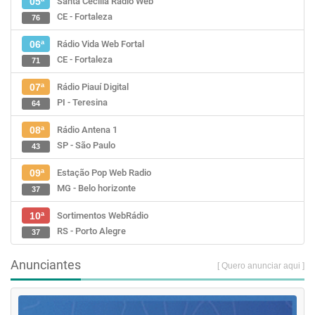
Santa Cecília Rádio Web
05ª
CE - Fortaleza
76
Rádio Vida Web Fortal
06ª
CE - Fortaleza
71
Rádio Piauí Digital
07ª
PI - Teresina
64
Rádio Antena 1
08ª
SP - São Paulo
43
Estação Pop Web Radio
09ª
MG - Belo horizonte
37
Sortimentos WebRádio
10ª
RS - Porto Alegre
37
Anunciantes
[ Quero anunciar aqui ]