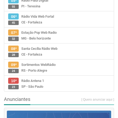
Rádio Piauí Digital
05ª
PI - Teresina
55
Rádio Vida Web Fortal
06ª
CE - Fortaleza
45
Estação Pop Web Radio
07ª
MG - Belo horizonte
32
Santa Cecília Rádio Web
08ª
CE - Fortaleza
28
Sortimentos WebRádio
09ª
RS - Porto Alegre
24
Rádio Antena 1
10ª
SP - São Paulo
23
Anunciantes
[ Quero anunciar aqui ]