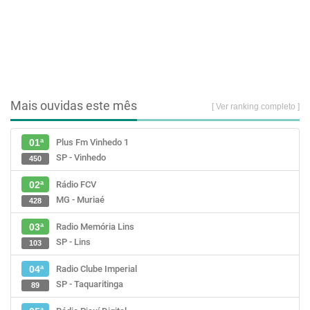
Mais ouvidas este mês
[ Ver ranking completo ]
Plus Fm Vinhedo 1
01ª
SP - Vinhedo
450
Rádio FCV
02ª
MG - Muriaé
428
Radio Memória Lins
03ª
SP - Lins
103
Radio Clube Imperial
04ª
SP - Taquaritinga
89