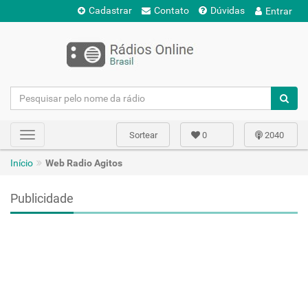
Cadastrar
Contato
Dúvidas
Entrar
Sortear
0
2040
Toggle
navigation
Início
Web Radio Agitos
Publicidade