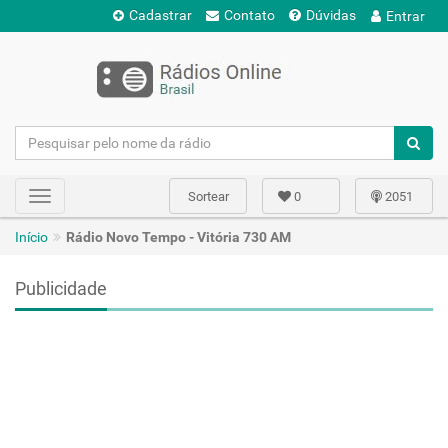
Cadastrar
Contato
Dúvidas
Entrar
Sortear
0
2051
Toggle
navigation
Início
Rádio Novo Tempo - Vitória 730 AM
Publicidade