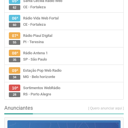
Santa Cecília Rádio Web
05ª
CE - Fortaleza
62
Rádio Vida Web Fortal
06ª
CE - Fortaleza
60
Rádio Piauí Digital
07ª
PI - Teresina
55
Rádio Antena 1
08ª
SP - São Paulo
35
Estação Pop Web Radio
09ª
MG - Belo horizonte
34
Sortimentos WebRádio
10ª
RS - Porto Alegre
28
Anunciantes
[ Quero anunciar aqui ]