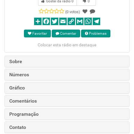
Gostei da rádio
0
0
(0 votos)
Favoritar
Comentar
Problemas
Colocar esta rádio em destaque
Sobre
Números
Gráfico
Comentários
Programação
Contato