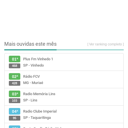
Mais ouvidas este mês
[ Ver ranking completo ]
Plus Fm Vinhedo 1
01ª
SP - Vinhedo
468
Rádio FCV
02ª
MG - Muriaé
428
Radio Memória Lins
03ª
SP - Lins
103
Radio Clube Imperial
04ª
SP - Taquaritinga
95