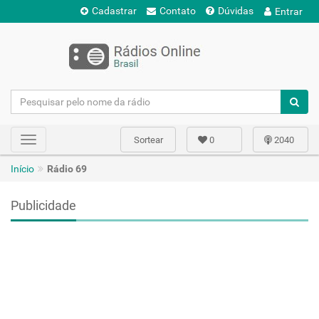
Cadastrar
Contato
Dúvidas
Entrar
Sortear
0
2040
Toggle
navigation
Início
Rádio 69
Publicidade