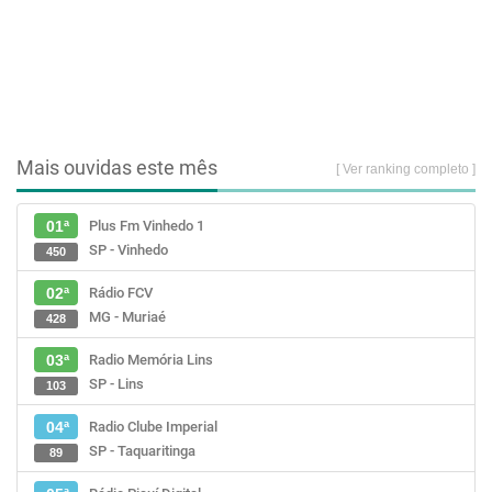
Mais ouvidas este mês
[ Ver ranking completo ]
Plus Fm Vinhedo 1
01ª
SP - Vinhedo
450
Rádio FCV
02ª
MG - Muriaé
428
Radio Memória Lins
03ª
SP - Lins
103
Radio Clube Imperial
04ª
SP - Taquaritinga
89