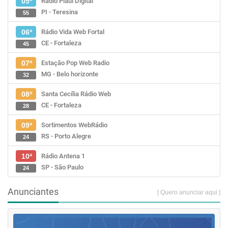
Rádio Piauí Digital
05ª
PI - Teresina
55
Rádio Vida Web Fortal
06ª
CE - Fortaleza
45
Estação Pop Web Radio
07ª
MG - Belo horizonte
32
Santa Cecília Rádio Web
08ª
CE - Fortaleza
28
Sortimentos WebRádio
09ª
RS - Porto Alegre
24
Rádio Antena 1
10ª
SP - São Paulo
24
Anunciantes
[ Quero anunciar aqui ]