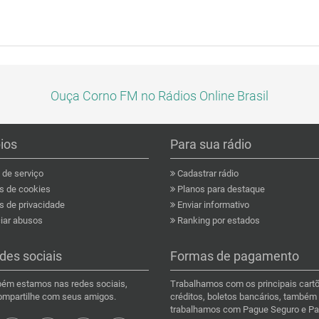
Ouça Corno FM no Rádios Online Brasil
pios
Para sua rádio
de serviço
Cadastrar rádio
as de cookies
Planos para destaque
s de privacidade
Enviar informativo
ar abusos
Ranking por estados
des sociais
Formas de pagamento
ém estamos nas redes sociais,
Trabalhamos com os principais cart
compartilhe com seus amigos.
créditos, boletos bancários, também
trabalhamos com Pague Seguro e Pa