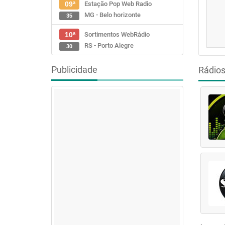
Estação Pop Web Radio
09ª
MG - Belo horizonte
35
Sortimentos WebRádio
10ª
RS - Porto Alegre
30
Publicidade
Rádio