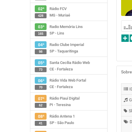
Rádio FCV
02ª
MG - Muriaé
428
Radio Memória Lins
03ª
SP - Lins
165
Radio Clube Imperial
04ª
SP - Taquaritinga
98
Santa Cecília Rádio Web
05ª
CE - Fortaleza
73
Sobre
Rádio Vida Web Fortal
06ª
CE - Fortaleza
70
I
Rádio Piauí Digital
07ª
G
PI - Teresina
62
S
Rádio Antena 1
08ª
D
SP - São Paulo
41