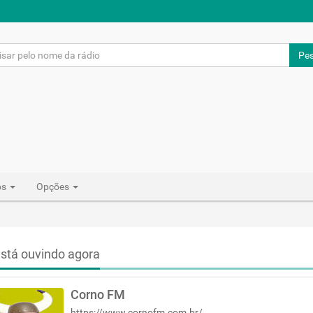
Pes
os
Opções
stá ouvindo agora
Corno FM
https://www.cornofm.com.br/