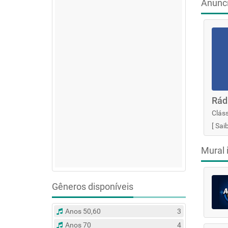
Anunc
Rád
Cláss
[
Sai
Mural 
Gêneros disponíveis
Anos 50,60
3
Anos 70
4