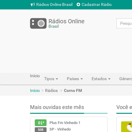
Rádios Online Brasil
Cadastrar Rádio
Início
Tipos
Países
Estados
Gêner
Início
Rádios
Corno FM
Mais ouvidas este mês
Você e
Plus Fm Vinhedo 1
01ª
SP - Vinhedo
508