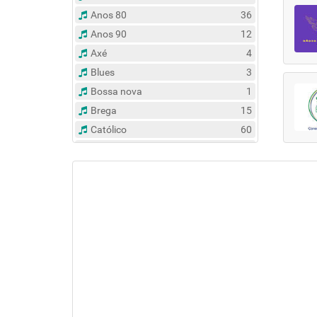
Anos 80
36
Anos 90
12
Axé
4
Blues
3
Bossa nova
1
Brega
15
Católico
60
Clássico
14
Contemporâneo
47
Country
6
Dance
31
Eclético
383
Espírita
6
Esportes
8
Evangélico
122
Flash Back
135