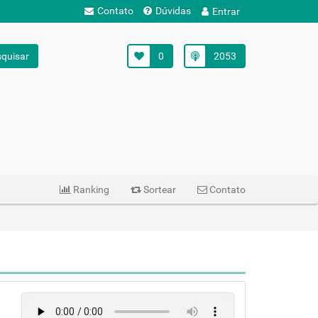
Contato
Dúvidas
Entrar
quisar
0
2053
Ranking
Sortear
Contato