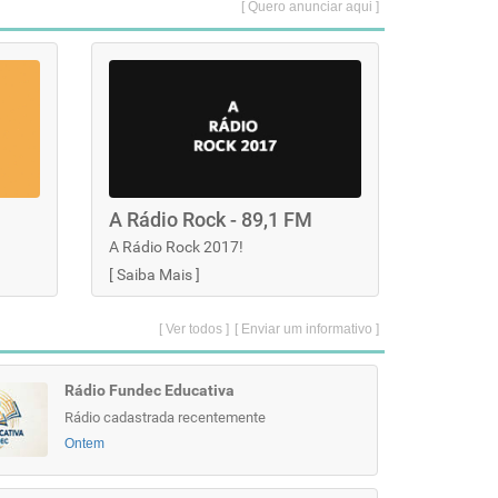
[ Quero anunciar aqui ]
A Rádio Rock - 89,1 FM
A Rádio Rock 2017!
[
Saiba Mais
]
[ Ver todos ]
[ Enviar um informativo ]
Rádio Fundec Educativa
Rádio cadastrada recentemente
Ontem