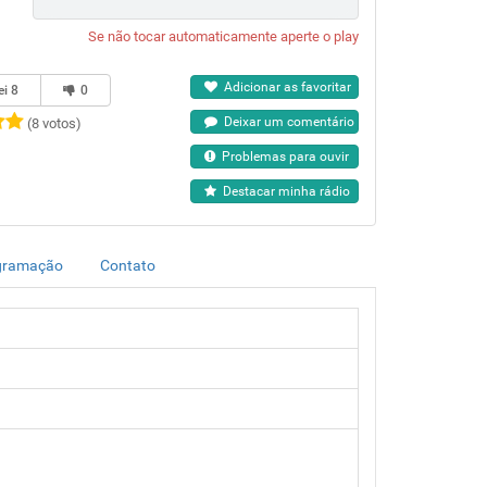
Se não tocar automaticamente aperte o play
Adicionar as favoritar
ei
8
0
Deixar um comentário
(8 votos)
Problemas para ouvir
Destacar minha rádio
gramação
Contato