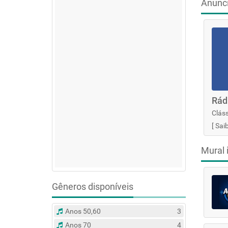
Anunc
Rád
Cláss
[
Sai
Mural 
Gêneros disponíveis
Anos 50,60
3
Anos 70
4