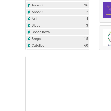
Anos 80
36
Anos 90
12
Axé
4
Blues
3
Bossa nova
1
Brega
15
Católico
60
Clássico
14
Contemporâneo
47
Country
6
Dance
31
Eclético
383
Espírita
6
Esportes
8
Evangélico
122
Flash Back
135