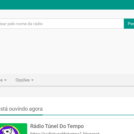
Pes
os
Opções
stá ouvindo agora
Rádio Túnel Do Tempo
https://radiotuneldotempo1.blogspot.com/?m=1