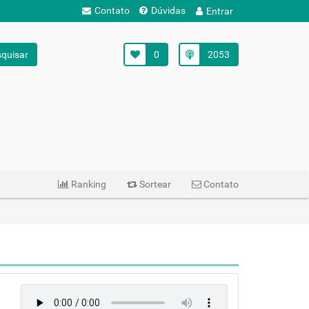
Contato
Dúvidas
Entrar
quisar
0
2053
Ranking
Sortear
Contato