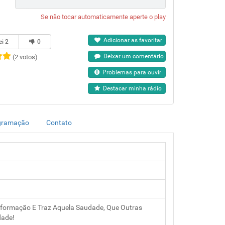
Se não tocar automaticamente aperte o play
Adicionar as favoritar
ei
2
0
Deixar um comentário
(2 votos)
Problemas para ouvir
Destacar minha rádio
gramação
Contato
informação E Traz Aquela Saudade, Que Outras
dade!