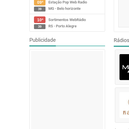
Estação Pop Web Radio
09ª
MG - Belo horizonte
39
Sortimentos WebRádio
10ª
RS - Porto Alegre
39
Publicidade
Rádio