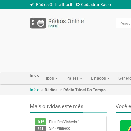
Rádios Online Brasil
Cadastrar Rádio
Início
Tipos
Países
Estados
Gêner
Início
Rádios
Rádio Túnel Do Tempo
Mais ouvidas este mês
Você e
Plus Fm Vinhedo 1
01ª
SP - Vinhedo
544