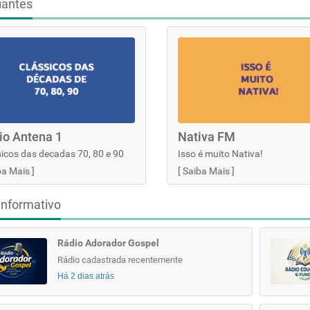
iantes
io Antena 1
Nativa FM
icos das decadas 70, 80 e 90
Isso é muito Nativa!
ba Mais
]
[
Saiba Mais
]
informativo
Rádio Adorador Gospel
Rádio cadastrada recentemente
Há 2 dias atrás