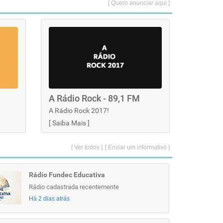
[ Quero anunciar aqui ]
A Rádio Rock - 89,1 FM
A Rádio Rock 2017!
[
Saiba Mais
]
[ Ver todos ]
[ Enviar um informativo ]
Rádio Fundec Educativa
Rádio cadastrada recentemente
Há 2 dias atrás