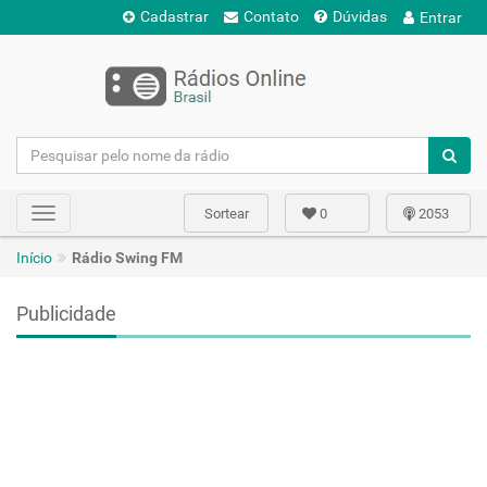
Cadastrar
Contato
Dúvidas
Entrar
Sortear
0
2053
Toggle
navigation
Início
Rádio Swing FM
Publicidade