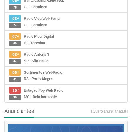
Santa Cecília Rádio Web
05ª
CE - Fortaleza
78
Rádio Vida Web Fortal
06ª
CE - Fortaleza
74
Rádio Piauí Digital
07ª
PI - Teresina
65
Rádio Antena 1
08ª
SP - São Paulo
44
Sortimentos WebRádio
09ª
RS - Porto Alegre
41
Estação Pop Web Radio
10ª
MG - Belo horizonte
39
Anunciantes
[ Quero anunciar aqui ]