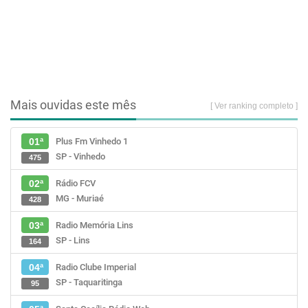
Mais ouvidas este mês
[ Ver ranking completo ]
Plus Fm Vinhedo 1
01ª
SP - Vinhedo
475
Rádio FCV
02ª
MG - Muriaé
428
Radio Memória Lins
03ª
SP - Lins
164
Radio Clube Imperial
04ª
SP - Taquaritinga
95