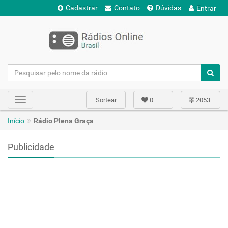
Cadastrar
Contato
Dúvidas
Entrar
Sortear
0
2053
Toggle
navigation
Início
Rádio Plena Graça
Publicidade