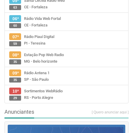
Santa Cecília Rádio Web
05ª
CE - Fortaleza
63
Rádio Vida Web Fortal
06ª
CE - Fortaleza
60
Rádio Piauí Digital
07ª
PI - Teresina
59
Estação Pop Web Radio
08ª
MG - Belo horizonte
35
Rádio Antena 1
09ª
SP - São Paulo
35
Sortimentos WebRádio
10ª
RS - Porto Alegre
29
Anunciantes
[ Quero anunciar aqui ]