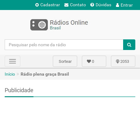
Cadastrar
Contato
Dúvidas
Entrar
Sortear
0
2053
Toggle
navigation
Início
Rádio plena graça Brasil
Publicidade