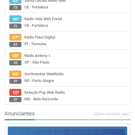
Santa Cecília Rádio Web
05ª
CE - Fortaleza
73
Rádio Vida Web Fortal
06ª
CE - Fortaleza
71
Rádio Piauí Digital
07ª
PI - Teresina
63
Rádio Antena 1
08ª
SP - São Paulo
43
Sortimentos WebRádio
09ª
RS - Porto Alegre
37
Estação Pop Web Radio
10ª
MG - Belo horizonte
37
Anunciantes
[ Quero anunciar aqui ]