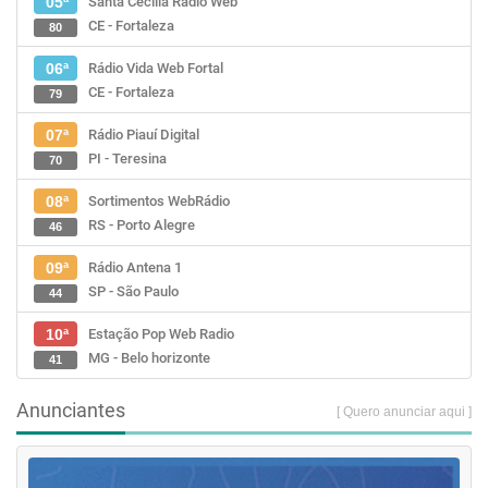
Santa Cecília Rádio Web
05ª
CE - Fortaleza
80
Rádio Vida Web Fortal
06ª
CE - Fortaleza
79
Rádio Piauí Digital
07ª
PI - Teresina
70
Sortimentos WebRádio
08ª
RS - Porto Alegre
46
Rádio Antena 1
09ª
SP - São Paulo
44
Estação Pop Web Radio
10ª
MG - Belo horizonte
41
Anunciantes
[ Quero anunciar aqui ]