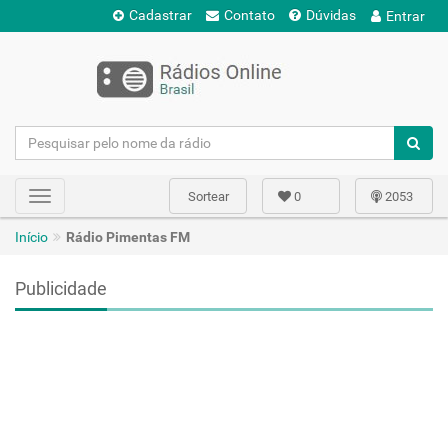
Cadastrar
Contato
Dúvidas
Entrar
Sortear
0
2053
Toggle
navigation
Início
Rádio Pimentas FM
Publicidade