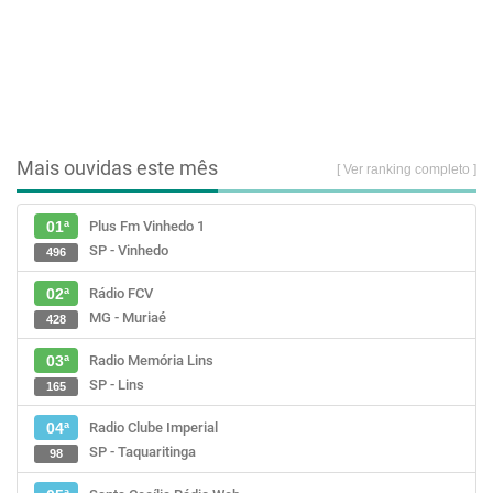
Mais ouvidas este mês
[ Ver ranking completo ]
Plus Fm Vinhedo 1
01ª
SP - Vinhedo
496
Rádio FCV
02ª
MG - Muriaé
428
Radio Memória Lins
03ª
SP - Lins
165
Radio Clube Imperial
04ª
SP - Taquaritinga
98