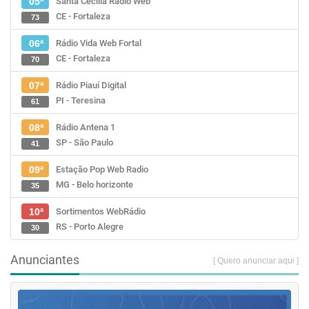
Santa Cecília Rádio Web
05ª
CE - Fortaleza
73
Rádio Vida Web Fortal
06ª
CE - Fortaleza
70
Rádio Piauí Digital
07ª
PI - Teresina
61
Rádio Antena 1
08ª
SP - São Paulo
41
Estação Pop Web Radio
09ª
MG - Belo horizonte
35
Sortimentos WebRádio
10ª
RS - Porto Alegre
30
Anunciantes
[ Quero anunciar aqui ]