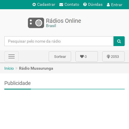
Cadastrar
Contato
Dúvidas
Entrar
Sortear
0
2053
Toggle
navigation
Início
Rádio Mussurunga
Publicidade