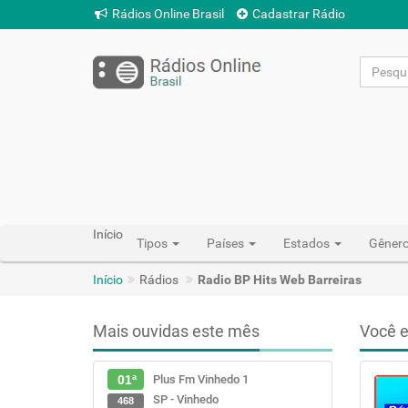
Rádios Online Brasil
Cadastrar Rádio
Início
Tipos
Países
Estados
Gêner
Início
Rádios
Radio BP Hits Web Barreiras
Mais ouvidas este mês
Você e
Plus Fm Vinhedo 1
01ª
SP - Vinhedo
468