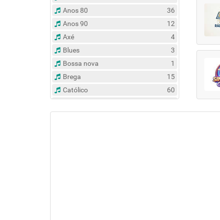
Anos 80
36
Anos 90
12
Axé
4
Blues
3
Bossa nova
1
Brega
15
Católico
60
Clássico
14
Contemporâneo
47
Country
6
Dance
31
Eclético
383
Espírita
6
Esportes
8
Evangélico
122
Flash Back
135