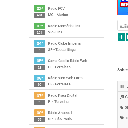
Rádio FCV
02ª
MG - Muriaé
428
Radio Memória Lins
03ª
SP - Lins
103
Radio Clube Imperial
04ª
SP - Taquaritinga
95
Santa Cecília Rádio Web
05ª
CE - Fortaleza
62
Sobre
Rádio Vida Web Fortal
06ª
CE - Fortaleza
60
I
Rádio Piauí Digital
07ª
G
PI - Teresina
55
S
Rádio Antena 1
08ª
D
SP - São Paulo
35