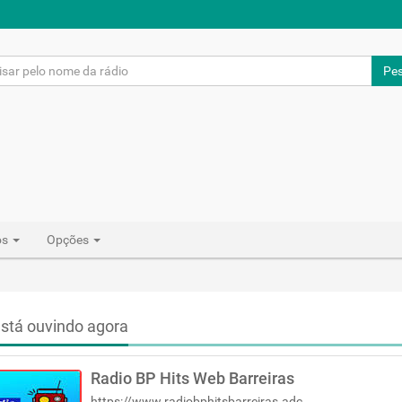
Pes
os
Opções
stá ouvindo agora
Radio BP Hits Web Barreiras
https://www.radiobphitsbarreiras.adcast.com.br/