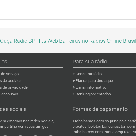
Ouça Radio BP Hits Web Barreiras no Rádios Online Brasi
pios
Para sua rádio
de serviço
Cadastrar rádio
as de cookies
Planos para destaque
s de privacidade
Enviar informativo
ar abusos
Ranking por estados
des sociais
Formas de pagamento
ém estamos nas redes sociais,
Trabalhamos com os principais cart
compartilhe com seus amigos.
créditos, boletos bancários, também
trabalhamos com Pague Seguro e Pa