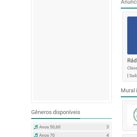
Anunc
Rád
Cláss
[
Sai
Mural 
Gêneros disponíveis
Anos 50,60
3
Anos 70
4