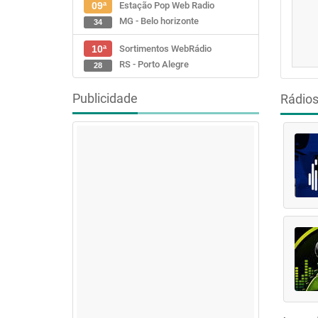
Estação Pop Web Radio
09ª
MG - Belo horizonte
34
Sortimentos WebRádio
10ª
RS - Porto Alegre
28
Publicidade
Rádio