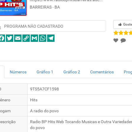
BARREIRAS - BA
Gost
PROGRAMA NÃO CADASTRADO
Números
Gráfico 1
Gráfico 2
Comentários
Pro
D
9TS5A7CF1598
ênero
Hits
logam
A radio do povo
escrição
Radio BP Hits Web Tocando Musicas e Outra Variedades 
do povo