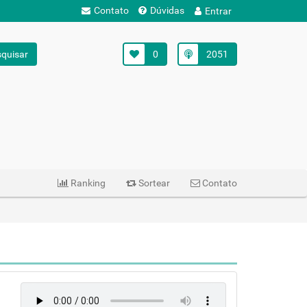
Contato
Dúvidas
Entrar
quisar
0
2051
Ranking
Sortear
Contato