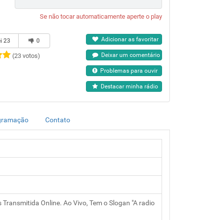
Se não tocar automaticamente aperte o play
Adicionar as favoritar
ei
23
0
Deixar um comentário
(23 votos)
Problemas para ouvir
Destacar minha rádio
gramação
Contato
Transmitida Online. Ao Vivo, Tem o Slogan "A radio