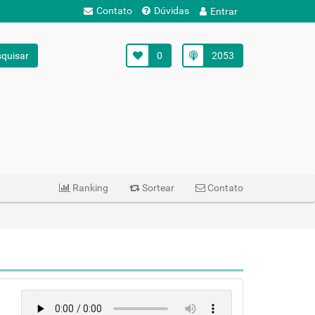
Contato
Dúvidas
Entrar
quisar
0
2053
Ranking
Sortear
Contato