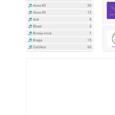
Anos 80
36
Anos 90
12
Axé
4
Blues
3
Bossa nova
1
Brega
15
Católico
60
Clássico
14
Contemporâneo
47
Country
6
Dance
31
Eclético
383
Espírita
6
Esportes
8
Evangélico
122
Flash Back
135