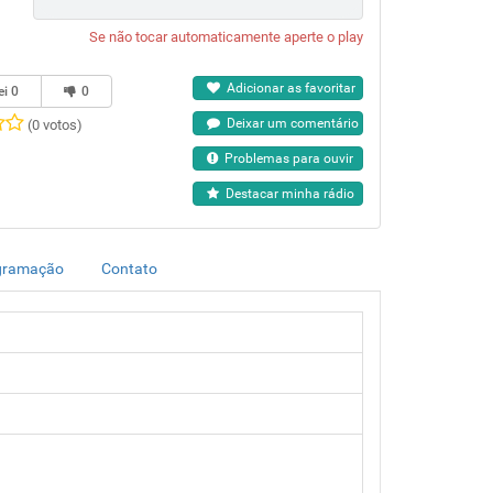
Se não tocar automaticamente aperte o play
Adicionar as favoritar
ei
0
0
Deixar um comentário
(0 votos)
Problemas para ouvir
Destacar minha rádio
gramação
Contato