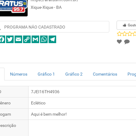
Xique-Xique - BA
Gost
PROGRAMA NÃO CADASTRADO
Números
Gráfico 1
Gráfico 2
Comentários
Pro
D
7JEI16TH4936
ênero
Eclético
logam
Aqui é bem melhor!
escrição