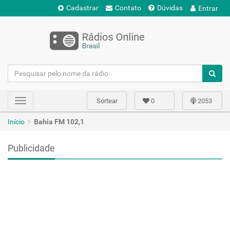
Cadastrar
Contato
Dúvidas
Entrar
Sortear
0
2053
Toggle
navigation
Início
Bahia FM 102,1
Publicidade