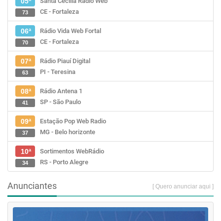
Santa Cecília Rádio Web
05ª
CE - Fortaleza
73
Rádio Vida Web Fortal
06ª
CE - Fortaleza
70
Rádio Piauí Digital
07ª
PI - Teresina
63
Rádio Antena 1
08ª
SP - São Paulo
41
Estação Pop Web Radio
09ª
MG - Belo horizonte
37
Sortimentos WebRádio
10ª
RS - Porto Alegre
34
Anunciantes
[ Quero anunciar aqui ]