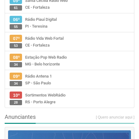
Santa Cecília Rádio Web
05ª
CE - Fortaleza
61
Rádio Piauí Digital
06ª
PI - Teresina
55
Rádio Vida Web Fortal
07ª
CE - Fortaleza
53
Estação Pop Web Radio
08ª
MG - Belo horizonte
34
Rádio Antena 1
09ª
SP - São Paulo
34
Sortimentos WebRádio
10ª
RS - Porto Alegre
28
Anunciantes
[ Quero anunciar aqui ]