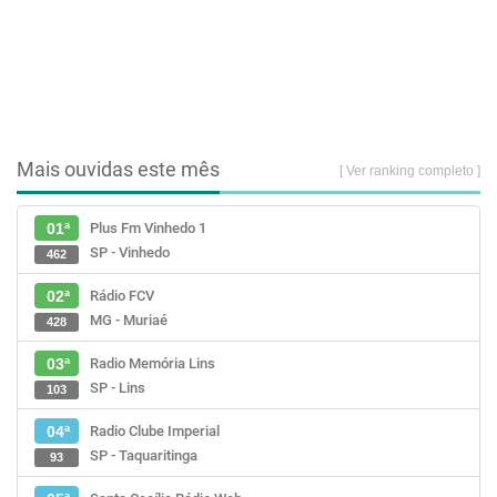
Mais ouvidas este mês
[ Ver ranking completo ]
Plus Fm Vinhedo 1
01ª
SP - Vinhedo
462
Rádio FCV
02ª
MG - Muriaé
428
Radio Memória Lins
03ª
SP - Lins
103
Radio Clube Imperial
04ª
SP - Taquaritinga
93