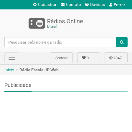
Cadastrar
Contato
Dúvidas
Entrar
Sortear
0
2047
Toggle
navigation
Início
Rádio Escola JP Web
Publicidade