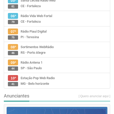
Santa Cecília Rádio Web
05ª
CE - Fortaleza
81
Rádio Vida Web Fortal
06ª
CE - Fortaleza
79
Rádio Piauí Digital
07ª
PI - Teresina
75
Sortimentos WebRádio
08ª
RS - Porto Alegre
46
Rádio Antena 1
09ª
SP - São Paulo
44
Estação Pop Web Radio
10ª
MG - Belo horizonte
41
Anunciantes
[ Quero anunciar aqui ]