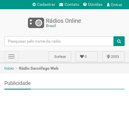
Cadastrar
Contato
Dúvidas
Entrar
Sortear
0
2053
Toggle
navigation
Início
Rádio Sarcófago Web
Publicidade