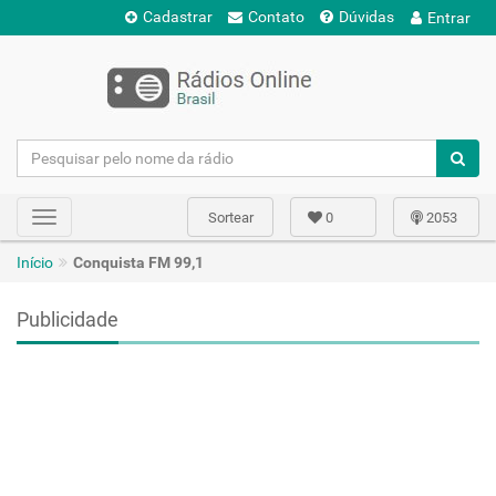
Cadastrar
Contato
Dúvidas
Entrar
Sortear
0
2053
Toggle
navigation
Início
Conquista FM 99,1
Publicidade