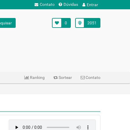
Contato
Dúvidas
Entrar
quisar
0
2051
Ranking
Sortear
Contato