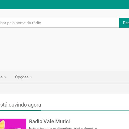
Pes
os
Opções
stá ouvindo agora
Radio Vale Murici
https://www.radiovalemurici.adcast.com.br/