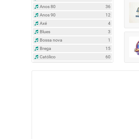
Anos 80
36
Anos 90
12
Axé
4
Blues
3
Bossa nova
1
Brega
15
Católico
60
Clássico
14
Contemporâneo
47
Country
6
Dance
31
Eclético
383
Espírita
6
Esportes
8
Evangélico
122
Flash Back
135