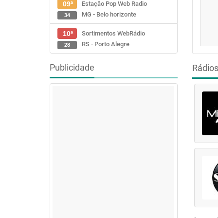
Estação Pop Web Radio
09ª
MG - Belo horizonte
34
Sortimentos WebRádio
10ª
RS - Porto Alegre
28
Publicidade
Rádio