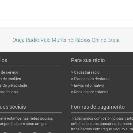
Ouça Radio Vale Murici no Rádios Online Brasil
pios
Para sua rádio
de serviço
Cadastrar rádio
as de cookies
Planos para destaque
s de privacidade
Enviar informativo
ar abusos
Ranking por estados
des sociais
Formas de pagamento
ém estamos nas redes sociais,
Trabalhamos com os principais cart
compartilhe com seus amigos.
créditos, boletos bancários, também
trabalhamos com Pague Seguro e Pa