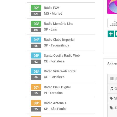
Rádio FCV
02ª
MG - Muriaé
428
Radio Memória Lins
03ª
SP - Lins
103
Radio Clube Imperial
04ª
SP - Taquaritinga
95
Santa Cecília Rádio Web
05ª
CE - Fortaleza
62
Sobre
Rádio Vida Web Fortal
06ª
CE - Fortaleza
60
I
Rádio Piauí Digital
07ª
G
PI - Teresina
55
S
Rádio Antena 1
08ª
D
SP - São Paulo
35