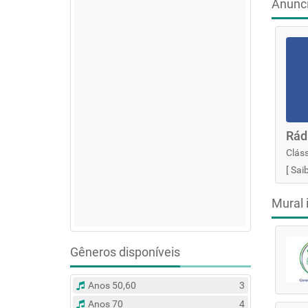
Anunc
Rád
Cláss
[
Sai
Mural 
Gêneros disponíveis
Anos 50,60
3
Anos 70
4