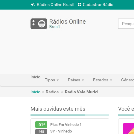
Rádios Online Brasil
Cadastrar Rádio
Início
Tipos
Países
Estados
Gêner
Início
Rádios
Radio Vale Murici
Mais ouvidas este mês
Você e
Plus Fm Vinhedo 1
01ª
SP - Vinhedo
468