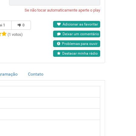
Se não tocar automaticamente aperte o play
Adicionar as favoritar
ei
1
0
Deixar um comentário
(1 votos)
Problemas para ouvir
Destacar minha rádio
gramação
Contato