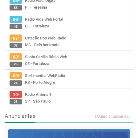
Rádio Piauí Digital
05ª
PI - Teresina
55
Rádio Vida Web Fortal
06ª
CE - Fortaleza
45
Estação Pop Web Radio
07ª
MG - Belo horizonte
32
Santa Cecília Rádio Web
08ª
CE - Fortaleza
25
Sortimentos WebRádio
09ª
RS - Porto Alegre
24
Rádio Antena 1
10ª
SP - São Paulo
23
Anunciantes
[ Quero anunciar aqui ]