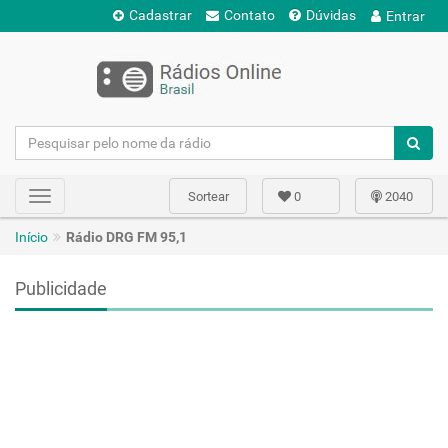
Cadastrar
Contato
Dúvidas
Entrar
Sortear
0
2040
Toggle
navigation
Início
Rádio DRG FM 95,1
Publicidade