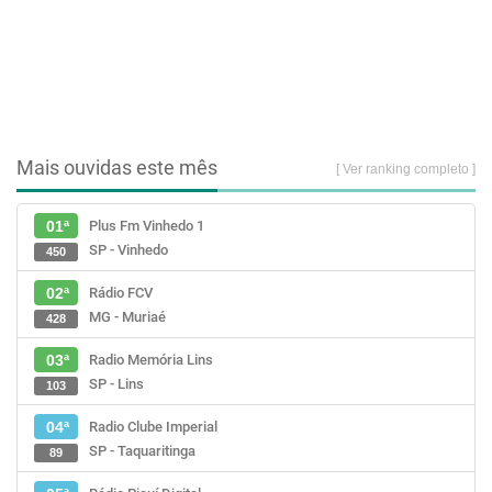
Mais ouvidas este mês
[ Ver ranking completo ]
Plus Fm Vinhedo 1
01ª
SP - Vinhedo
450
Rádio FCV
02ª
MG - Muriaé
428
Radio Memória Lins
03ª
SP - Lins
103
Radio Clube Imperial
04ª
SP - Taquaritinga
89