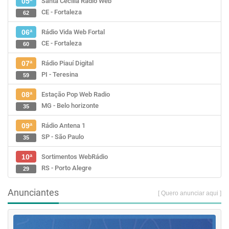
Santa Cecília Rádio Web
05ª
CE - Fortaleza
62
Rádio Vida Web Fortal
06ª
CE - Fortaleza
60
Rádio Piauí Digital
07ª
PI - Teresina
59
Estação Pop Web Radio
08ª
MG - Belo horizonte
35
Rádio Antena 1
09ª
SP - São Paulo
35
Sortimentos WebRádio
10ª
RS - Porto Alegre
29
Anunciantes
[ Quero anunciar aqui ]