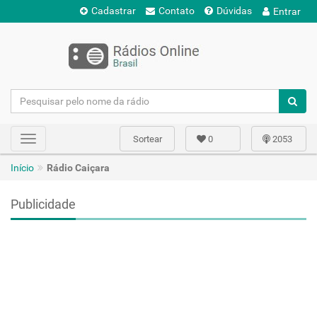
Cadastrar
Contato
Dúvidas
Entrar
Sortear
0
2053
Toggle
navigation
Início
Rádio Caiçara
Publicidade