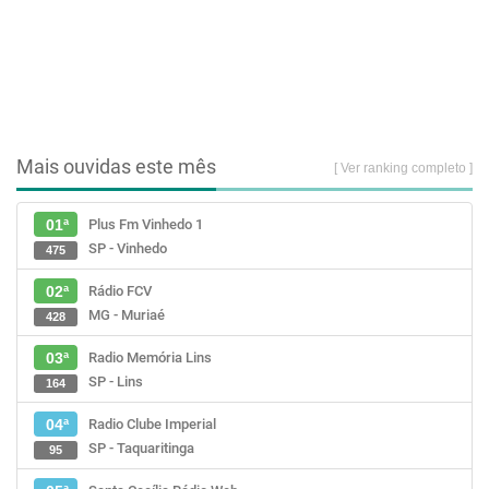
Mais ouvidas este mês
[ Ver ranking completo ]
Plus Fm Vinhedo 1
01ª
SP - Vinhedo
475
Rádio FCV
02ª
MG - Muriaé
428
Radio Memória Lins
03ª
SP - Lins
164
Radio Clube Imperial
04ª
SP - Taquaritinga
95