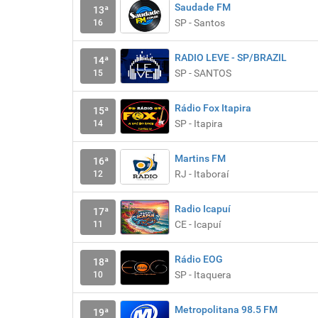
Saudade FM
13ª
SP - Santos
16
RADIO LEVE - SP/BRAZIL
14ª
SP - SANTOS
15
Rádio Fox Itapira
15ª
SP - Itapira
14
Martins FM
16ª
RJ - Itaboraí
12
Radio Icapuí
17ª
CE - Icapuí
11
Rádio EOG
18ª
SP - Itaquera
10
Metropolitana 98.5 FM
19ª