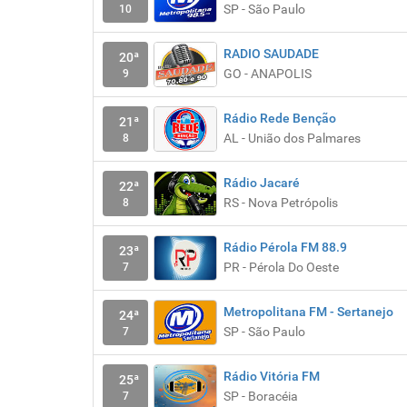
SP - São Paulo
10
RADIO SAUDADE
20ª
GO - ANAPOLIS
9
Rádio Rede Benção
21ª
AL - União dos Palmares
8
Rádio Jacaré
22ª
RS - Nova Petrópolis
8
Rádio Pérola FM 88.9
23ª
PR - Pérola Do Oeste
7
Metropolitana FM - Sertanejo
24ª
SP - São Paulo
7
Rádio Vitória FM
25ª
SP - Boracéia
7