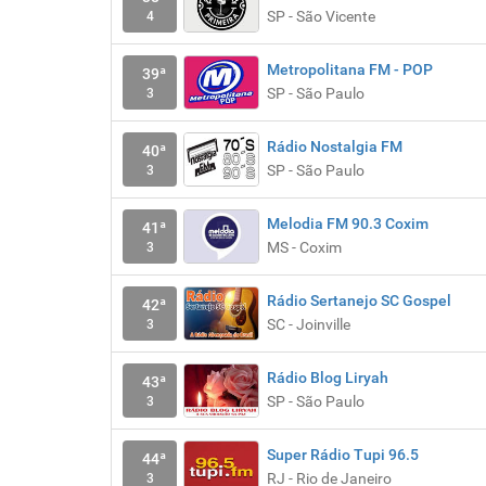
SP - São Vicente
4
Metropolitana FM - POP
39ª
SP - São Paulo
3
Rádio Nostalgia FM
40ª
SP - São Paulo
3
Melodia FM 90.3 Coxim
41ª
MS - Coxim
3
Rádio Sertanejo SC Gospel
42ª
SC - Joinville
3
Rádio Blog Liryah
43ª
SP - São Paulo
3
Super Rádio Tupi 96.5
44ª
RJ - Rio de Janeiro
3