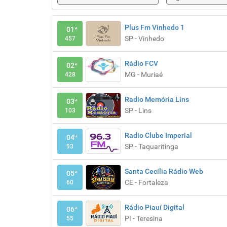
Plus Fm Vinhedo 1
01ª
SP - Vinhedo
457
Rádio FCV
02ª
MG - Muriaé
428
Radio Memória Lins
03ª
SP - Lins
103
Radio Clube Imperial
04ª
SP - Taquaritinga
93
Santa Cecília Rádio Web
05ª
CE - Fortaleza
60
Rádio Piauí Digital
06ª
PI - Teresina
55