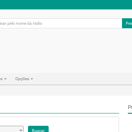
Pes
os
Opções
P
Buscar