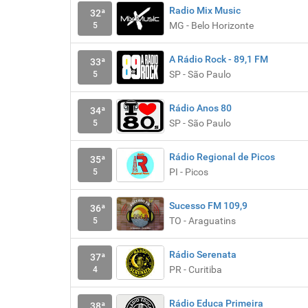
Radio Mix Music
32ª
MG - Belo Horizonte
5
A Rádio Rock - 89,1 FM
33ª
SP - São Paulo
5
Rádio Anos 80
34ª
SP - São Paulo
5
Rádio Regional de Picos
35ª
PI - Picos
5
Sucesso FM 109,9
36ª
TO - Araguatins
5
Rádio Serenata
37ª
PR - Curitiba
4
Rádio Educa Primeira
38ª