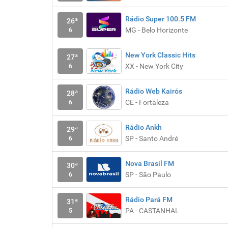
Rádio Super 100.5 FM
26ª
MG - Belo Horizonte
6
New York Classic Hits
27ª
XX - New York City
6
Rádio Web Kairós
28ª
CE - Fortaleza
6
Rádio Ankh
29ª
SP - Santo André
6
Nova Brasil FM
30ª
SP - São Paulo
6
Rádio Pará FM
31ª
PA - CASTANHAL
5