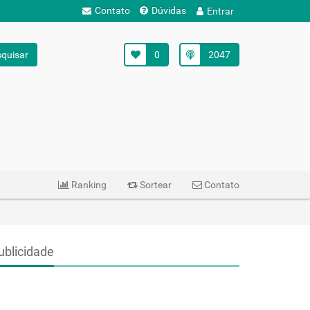
Contato
Dúvidas
Entrar
quisar
0
2047
Ranking
Sortear
Contato
ublicidade