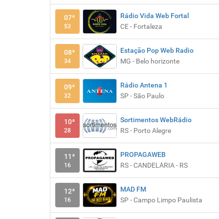
Rádio Vida Web Fortal
07ª
CE - Fortaleza
53
Estação Pop Web Radio
08ª
MG - Belo horizonte
34
Rádio Antena 1
09ª
SP - São Paulo
32
Sortimentos WebRádio
10ª
RS - Porto Alegre
28
PROPAGAWEB
11ª
RS - CANDELÁRIA - RS
16
MAD FM
12ª
SP - Campo Limpo Paulista
16